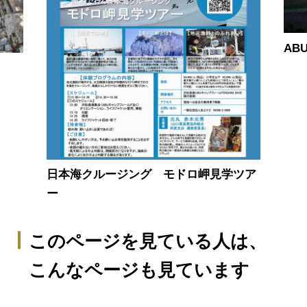
AB
日本海クルージング モドロ岬見学ツア
ー
このページを見ている人は、
こんなページも見ています