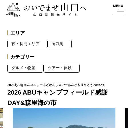
おいでませ山口へー山口県観光サイト
MENU
エリア
萩・長門エリア
阿武町
カテゴリー
グルメ・物産
ツアー・体験
2026 ABUキャンプフィールド感謝
DAY&森里海の市