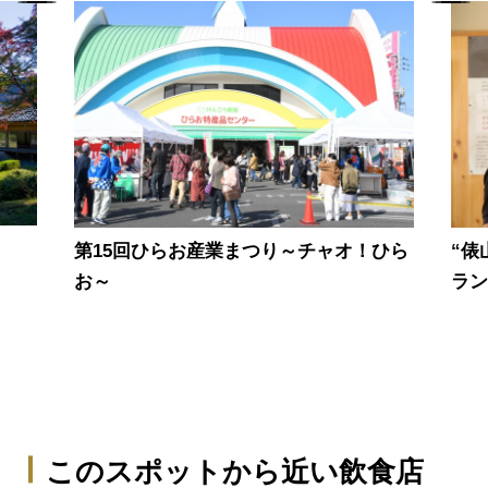
第15回ひらお産業まつり～チャオ！ひら
“俵
お～
ラ
このスポットから近い飲食店