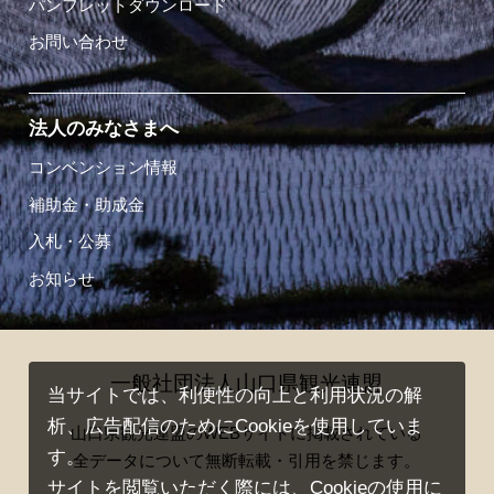
パンフレットダウンロード
お問い合わせ
法人のみなさまへ
コンベンション情報
補助金・助成金
入札・公募
お知らせ
一般社団法人山口県観光連盟
当サイトでは、利便性の向上と利用状況の解
析、広告配信のためにCookieを使用していま
山口県観光連盟のWEBサイトに掲載されている
す。
全データについて無断転載・引用を禁じます。
サイトを閲覧いただく際には、Cookieの使用に