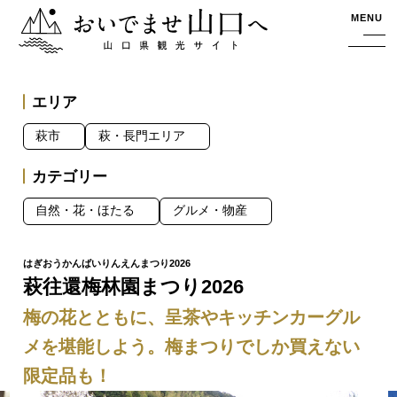
おいでませ山口へー山口県観光サイト
MENU
エリア
萩市
萩・長門エリア
カテゴリー
自然・花・ほたる
グルメ・物産
萩往還梅林園まつり2026
梅の花とともに、呈茶やキッチンカーグル
メを堪能しよう。梅まつりでしか買えない
限定品も！