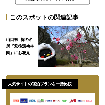
このスポットの関連記事
山口県│梅の名
所『萩往還梅林
園』にお花見
へ!『道の駅 萩
往還』でお土産
やご当地グルメ
も
人気サイトの宿泊プランを一括比較