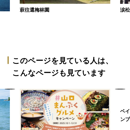
萩往還梅林園
涙
このページを見ている人は、
こんなページも見ています
ベイ
ン