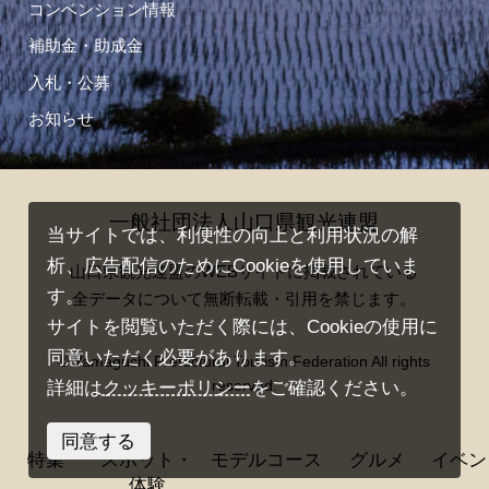
コンベンション情報
補助金・助成金
入札・公募
お知らせ
一般社団法人山口県観光連盟
当サイトでは、利便性の向上と利用状況の解
析、広告配信のためにCookieを使用していま
山口県観光連盟のWEBサイトに掲載されている
す。
全データについて無断転載・引用を禁じます。
サイトを閲覧いただく際には、Cookieの使用に
同意いただく必要があります。
© Yamaguchi Prefectural Tourism Federation All rights
reserved.
詳細は
クッキーポリシー
をご確認ください。
同意する
特集
スポット・
モデルコース
グルメ
イベン
体験