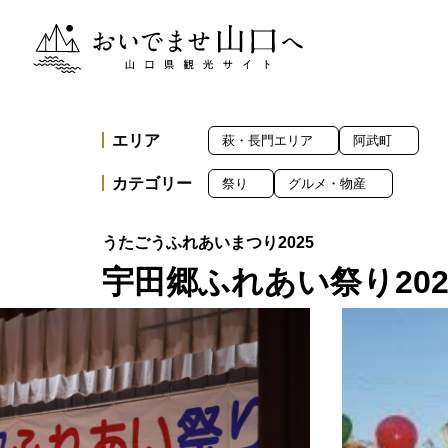
おいでませ山口へー山口県観光サイト
エリア
萩・長門エリア
阿武町
カテゴリー
祭り
グルメ・物産
宇田郷ふれあい祭り202