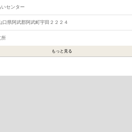
あいセンター
01 山口県阿武郡阿武町宇田２２２４
支所
もっと見る