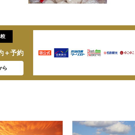
比較
約＋予約
から