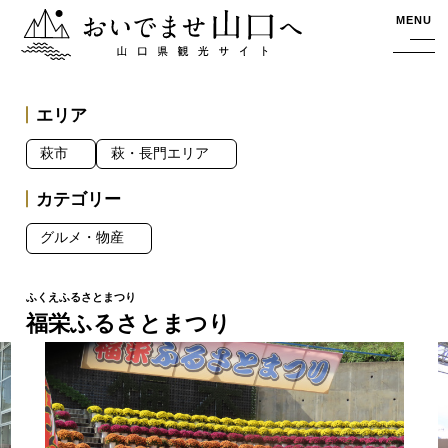
おいでませ山口へー山口県観光サイト
MENU
エリア
萩市
萩・長門エリア
カテゴリー
グルメ・物産
福栄ふるさとまつり