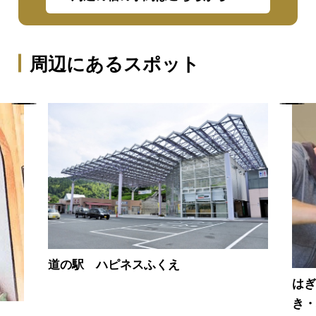
周辺にあるスポット
道の駅 ハピネスふくえ
はぎ
き