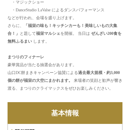
・マジックショー
・DanceStudio LaValse によるダンスパフォーマンス
などが行われ、会場を盛り上げます。
さらに、
「福栄の味も！キッチンカーも！美味しいもの大集
合！」
と題して
福栄マルシェ
を開催。 当日は
ぜんざい200食を
無料ふるまい
します。
まつりのフィナーレ
豪華賞品が当たる抽選会があります。
山口DC餅まきキャンペーン協賛による
過去最大規模・約3,000
個の餅が福栄の大空にまかれます。
来場者の笑顔と歓声が響き
渡る、まつりのクライマックスをぜひお楽しみください。
基本情報