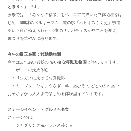
と祭り～」
です。
会場では、「みんなの福栄」をベゴニアで描いた立体花壇をは
じめ、600鉢のベルギーマム、道の駅「ハピネスふくえ」県道
沿い下段に植えられた250本のサンパチェスが見ごろを迎え、
まつりを華やかに彩ります。
今年の目玉企画：移動動物園
今年はふれあい満載の
ちいさな移動動物園
がやってきます。
・ポニーの乗馬体験
・リクガメに乗って写真撮影
・ミニブタ、ヤギ、うさぎ、羊、あひる などとのふれあい
お子さまから大人まで楽しめる体験型イベントです。
ステージイベント・グルメも充実
ステージでは、
・ジャグリング＆バランス芸ショー