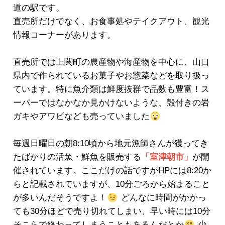
道の駅です。
直売所だけでなく、お食事処やテイクアウト、観光
情報コーナーがあります。
直売所では上関町の農産物や海産物を中心に、山口
県内で作られているお菓子やお惣菜などを取り扱っ
ています。特に魚介類は鮮度抜群で品数も豊富！ス
ーパーではなかなか見かけないような、殻付きの岩
ガキやアワビなども売っていました
毎週日曜日の朝8:10頃から地元漁師さんが獲ってき
たばかりの活魚・鮮魚を販売する
「室津朝市」
が開
催されています。ここだけの話ですがHPには8:20か
らと記載されていますが、10分ごろから始まること
が多いんだそうですよ！
どんなに時間がかかっ
ても30分ほどで売り切れてしまい、早い時には10分
そこらで終わってしまうこともあるんだとか
少