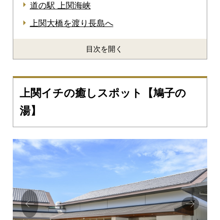
道の駅 上関海峡
上関大橋を渡り長島へ
目次を開く
上関イチの癒しスポット【鳩子の
湯】
Prev
Next
ious