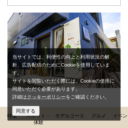
当サイトでは、利便性の向上と利用状況の解
Prev
析、広告配信のためにCookieを使用していま
Next
ious
す。
サイトを閲覧いただく際には、Cookieの使用に
同意いただく必要があります。
詳細は
クッキーポリシー
をご確認ください。
同意する
特集
スポット・
モデルコース
グルメ
イベン
体験