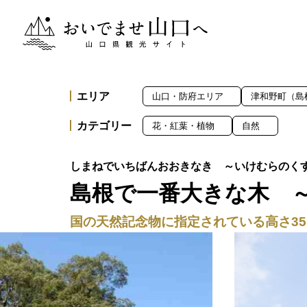
おいでませ山口へー山口県観光サイト
エリア
山口・防府エリア
津和野町（島
カテゴリー
花・紅葉・植物
自然
島根で一番大きな木 
国の天然記念物に指定されている高さ3