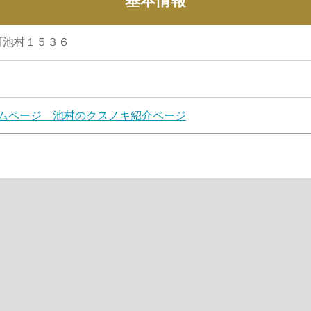
基本情報
町池村１５３６
ムページ 池村のクスノキ紹介ページ