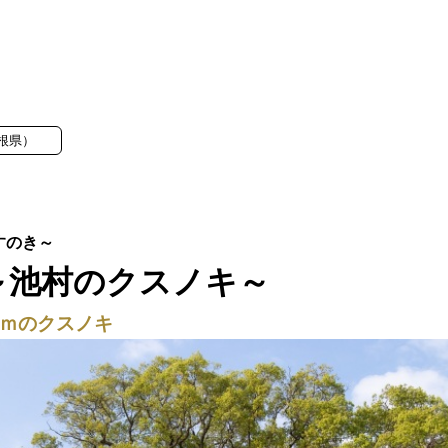
根県）
～池村のクスノキ～
5ｍのクスノキ