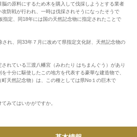
樟脳の原料にするため木を購入して伐採しようとする業者
い攻防戦が行われ、一時は伐採されそうになったそうで
に仮指定、同18年には国の天然記念物に指定されたことで
除され、同33年７月に改めて県指定文化財、天然記念物の
定されている三渡八幡宮（みわたり はちまんぐう）があり
刻を十分に駆使したこの地方を代表する豪華な建造物で、
（町天然記念物）は、この種としては県No１の巨木で
けてみてはいかがですか。