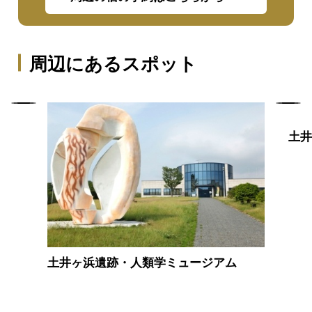
周辺にあるスポット
土
土井ヶ浜遺跡・人類学ミュージアム