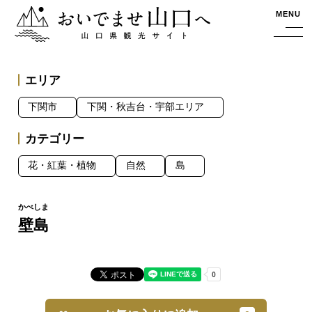
おいでませ山口へー山口県観光サイト
MENU
エリア
下関市
下関・秋吉台・宇部エリア
カテゴリー
花・紅葉・植物
自然
島
壁島