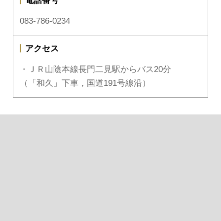
電話番号
083-786-0234
アクセス
・ＪＲ山陰本線長門二見駅からバス20分
（「和久」下車，国道191号線沿）