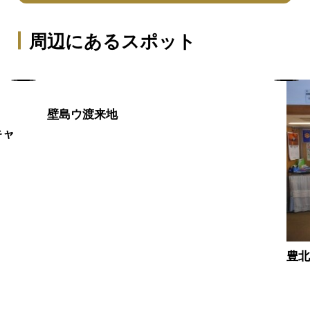
周辺にあるスポット
壁島ウ渡来地
キャ
豊