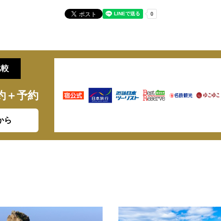
比較
約＋予約
から