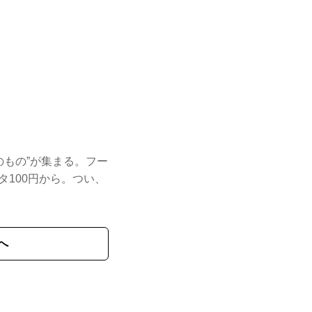
のもの”が集まる。フー
100円から。つい、
へ