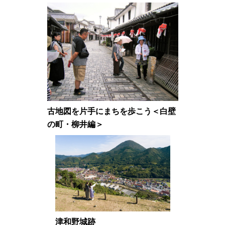
古地図を片手にまちを歩こう＜白壁
の町・柳井編＞
津和野城跡