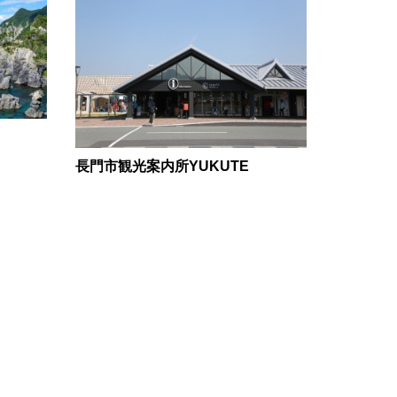
長門市観光案内所YUKUTE
金子みす
ドツアー
念館）