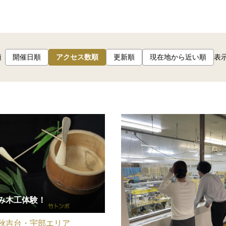
順
開催日順
アクセス数順
更新順
現在地から近い順
表
み木工体験！
秋吉台・宇部エリア