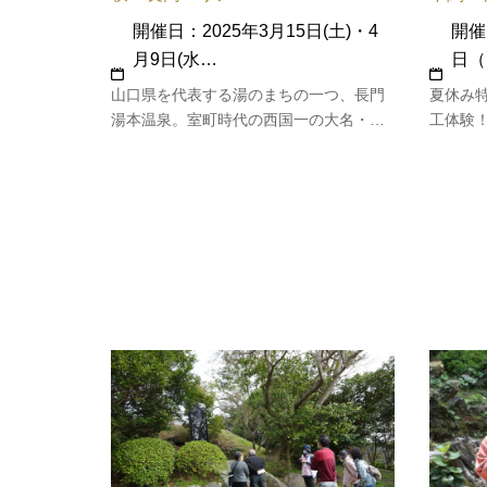
開催日：2025年3月15日(土)・4
開催
月9日(水…
日（
山口県を代表する湯のまちの一つ、長門
夏休み特
湯本温泉。室町時代の西国一の大名・大
工体験
内氏とゆかりを持つ大寧寺と関係が深
い。
く、江戸時代には萩藩主の御茶屋があり
ました。藩主の湯治場として栄えた湯の
まちを古地図片手に巡ります。［集合場
所］大寧寺（長門市深川湯本1074-1）…