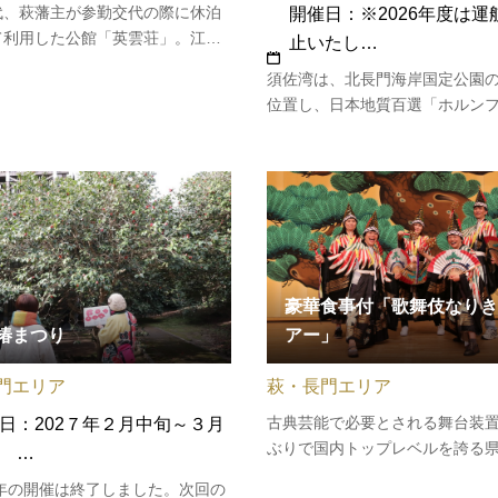
代、萩藩主が参勤交代の際に休泊
開催日：※2026年度は運
て利用した公館「英雲荘」。江戸
止いたし…
正へと続く歴史の面影を色濃く残
須佐湾は、北長門海岸国定公園
名建築を、夜間貸切で拝観できる
位置し、日本地質百選「ホルン
プランです。伝統的な数寄屋風書
ス」や断崖・奇岩など、絶景の
の建物や美しい庭園がライトアッ
在します。本物の漁師が操縦す
、昼間とは全く異なる幻想的…
り漁船や瀬渡し船で海から探勝
本海ならではの体験観光です。20
の須佐湾遊覧船は、運航を休止
豪華食事付「歌舞伎なりき
椿まつり
アー」
門エリア
萩・長門エリア
古典芸能で必要とされる舞台装
日：202７年２月中旬～３月
ぶりで国内トップレベルを誇る
 …
「ルネッサながと」。歌舞伎の
6年の開催は終了しました。次回の