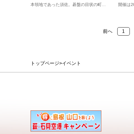
本領地であった須佐。碁盤の目状の町割
開催は2
に、益田館や郷校育英館跡などの史跡が
市笠山
残る城下町風の町です。石州街道や日本
10ha
海航路の要衝でもあった須佐の町を巡り
可憐な
前へ
1
ます。［集合場所］須佐歴史民俗資料館
旬頃に
「みこと館」（萩市大字須佐中津44…
の樹上
トップページ
イベント