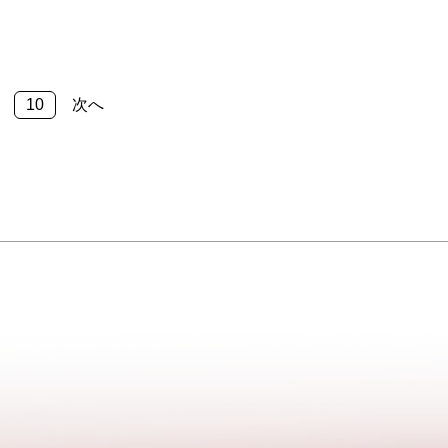
照明や音
器に入れた花柄のキャンディーがお湯を
体験でき
注ぐと溶け、あっという間に華やかなお
まとって
茶に！キャンディーの中には地元・下松
ふぐ…
産の果物で作られたドライフルーツ…
10
次へ