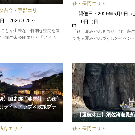
萩・長門エリア
秋吉台・宇部エリア
開催日：2026年5月9日
：2026.3.28～
10日（日…
ることが出来ない特別な空間を冒
「萩・夏みかんまつり」は、萩
大正洞の未公開エリア「アドベン
である夏みかんづくしのイベン
コース」 を探検するケイビングツ
かんや夏みかん製品の販売、夏
開催します！ 地球の記憶が眠る洞
イズラリーやガラポン抽選会、
普段は見られない神秘的な世界を
の披露や抹茶席などが開催され
てみませんか？このツアーでは、
みかんの収穫体験や、萩八景遊
の一般観光エリアからさら…
体験も人気です。会場であるか
切】国史跡「英雲荘」の夜
別ライトアップ＆散策プラ
【運航休止】須佐湾遊覧船
防府エリア
萩・長門エリア