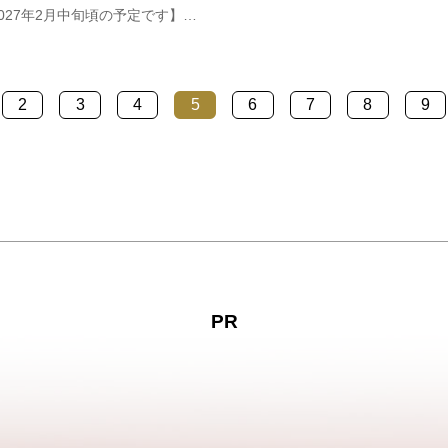
「花道」「迫」「廻り舞台」や
027年2月中旬頃の予定です】萩
響の設備など、舞台裏を間近で
 虎ヶ崎にある椿群生林では、約
るツアーです。歌舞伎の衣装を
の敷地に約25,000本のヤブツバキが
の記念撮影や本ツアー限定の「
花を咲かせ、例年2月中旬～3月下
2
3
4
5
6
7
8
9
見頃を迎えます。背の高い椿の木
に咲く色鮮やかな椿の花と、木…
PR