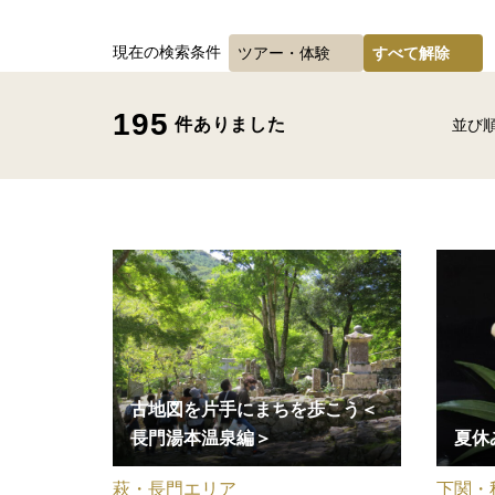
現在の検索条件
ツアー・体験
すべて解除
195
件ありました
並び
古地図を片手にまちを歩こう＜
長門湯本温泉編＞
夏休
萩・長門エリア
下関・