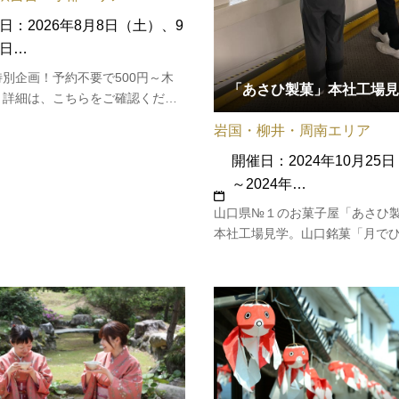
日：2026年8月8日（土）、9
日…
別企画！予約不要で500円～木
「あさひ製菓」本社工場見
！詳細は、こちらをご確認くださ
岩国・柳井・周南エリア
開催日：2024年10月25
～2024年…
山口県№１のお菓子屋「あさひ
本社工場見学。山口銘菓「月で
卵」などの製造工程をスタッフ
します。見学後は、併設してい
お買い物をお楽しみ頂けます。