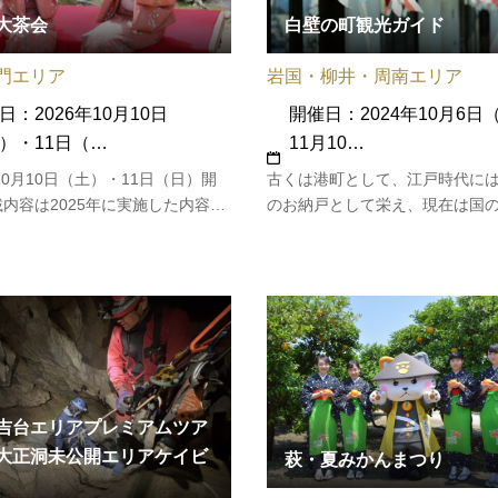
大茶会
白壁の町観光ガイド
門エリア
岩国・柳井・周南エリア
日：2026年10月10日
開催日：2024年10月6日
）・11日（…
11月10…
年10月10日（土）・11日（日）開
古くは港町として、江戸時代に
内容は2025年に実施した内容に
のお納戸として栄え、現在は国
す。毛利藩時代から、萩焼ととも
統的建造物群保存地区に選定さ
から受け継がれている萩の”茶の湯
白壁の町並み周辺を無料でボラ
。市内３流派によって萩城跡指月公
ガイドがご案内します。
ある花江茶庭など３つの会場で茶
されます。江戸…
吉台エリアプレミアムツア
大正洞未公開エリアケイビ
萩・夏みかんまつり