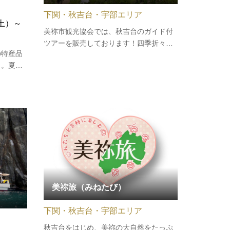
下関・秋吉台・宇部エリア
（土）～
美祢市観光協会では、秋吉台のガイド付
ツアーを販売しております！四季折々の
の特産品
秋吉台を満喫できるツアーとなっており
ト。夏み
ますので、是非ご参加ください。現在予
みかんク
約を受け付けているツアーは、下記のと
郷土芸能
おりです。2026年3月14日（土）ジオガ
ます。夏
イドと行く山焼き後のとっておきの…
覧船乗船
んき…
美祢旅（みねたび）
下関・秋吉台・宇部エリア
秋吉台をはじめ、美祢の大自然をたっぷ