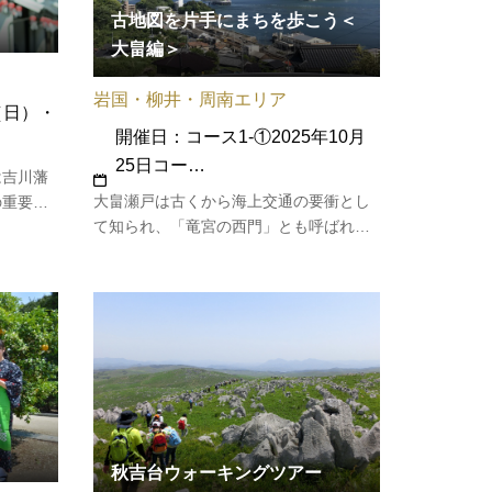
古地図を片手にまちを歩こう＜
大畠編＞
岩国・柳井・周南エリア
（日）・
開催日：コース1-①2025年10月
25日コー…
は吉川藩
大畠瀬戸は古くから海上交通の要衝とし
の重要伝
て知られ、「竜宮の西門」とも呼ばれて
れている
いました。迫力のある大畠瀬戸と、海
ンティア
運、醸造業などで栄えた大畠の町並みを
歩いてみませんか。［集合場所］JR大畠
駅［コース］コース1 大畠駅（①10：
30②13：32）→防長バス→東瀬…
秋吉台ウォーキングツアー