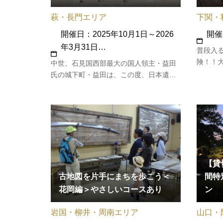
下関・
萩・長門エリア
開催日
開催日：2025年10月1日～2026
年3月31日…
普段入
険！！
中世、石見国西部最大の国人領主・益田
チャー
氏の城下町・益田は、この度、日本遺産
アーを
に認定されました。町中の寺社をはじめ
窟で、
数々の文化財は、中世日本の傑作といえ
体験し
ます。また、益田は、幕末には幕長戦争
大正洞
の舞台となりました。中世の面影と近代
日本の夜明けの町を巡ります。［集…
【貸
古地図を片手にまちを歩こう＜
間特
花岡編＞やさしいコースあり
ン
岩国・柳井・周南エリア
山口・