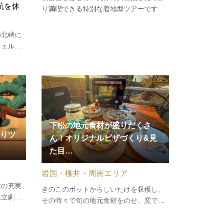
航を休
り満喫できる特別な着地型ツアーです。
「美祢市」に誇りを持つ人たちが、心を
込めて企画しています。美祢だからこそ
の北端に
体験できる、地域密着型の“地旅”を楽し
フェル
んでみませんか。地元の人との温かな交
数々が点
流、ガイドブックには…
るイカ釣
する、日
26年度
いたし…
下松の地元食材が盛りだくさ
りツ
ん！オリジナルピザづくり&見
た目…
岩国・柳井・周南エリア
置の充実
きのこのポットからしいたけを収穫し、
県立劇場
その時々で旬の地元食材をのせ、窯で焼
舞台機構
き上げてオリジナルのピザを作ります。