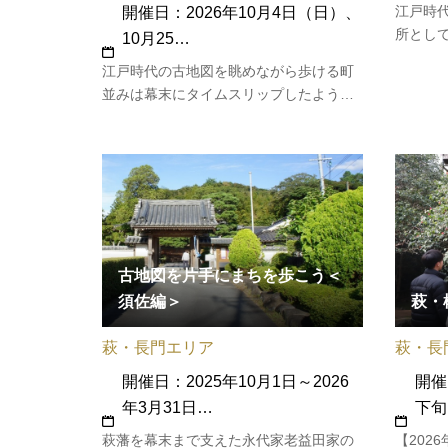
江戸時
開催日：2026年10月4日（日）、
所とし
10月25…
から大
江戸時代の古地図を眺めながら歩ける町
すこの
並みは幕末にタイムスリップしたようで
特別な
す。「花岡八幡宮」で特別に見学できる
院造り
全長4m65cmの日本最大級大太刀「破邪
プされ
の御太刀」をメインに、幕末志士の精神
的支柱であった吉田松陰護送の大役担っ
たを武弘太兵衛や毛利敬親公ゆかりの…
古地図を片手にまちを歩こう＜
須佐編＞
萩・
萩・長門エリア
萩・長
開催日：2025年10月1日～2026
開催
年3月31日…
下旬
萩藩を幕末まで支えた永代家老益田家の
【202