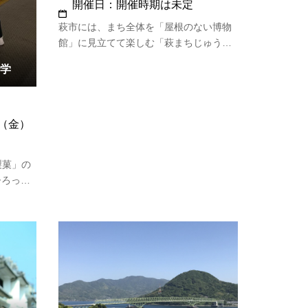
開催日：開催時期は未定
萩市には、まち全体を「屋根のない博物
館」に見立てて楽しむ「萩まちじゅう博
物館」というユニークな取り組みが行わ
学
れています。その萩を舞台に、萩を愛す
る人たちが企画するのが「萩まちじゅう
博覧会」。萩の歴史や文化、暮らしや風
景と共にある地元の“おたか…
日（金）
製菓」の
ひろった
がご案内
る店舗で