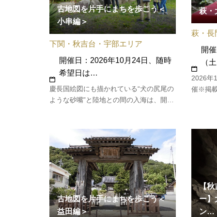
古地図を片手にまちを歩こう＜
萩・
小串編＞
萩・長
下関・秋吉台・宇部エリア
開催
開催日：2026年10月24日、随時
（土
希望日は…
2026
慶長国絵図にも描かれている“犬の尻尾の
催※掲載
ような砂嘴”と陸地との間の入海は、開作
なりま
などによってお米がとれる土地になりま
に古く
した。また市内の中心を流れる宇部本川
文化”
（現・真締川）も、砂の丘に阻まれ増水
園内に
すると氾濫していましたが、川の流れを
会が催
変えることで作物が…
【秋
ー】
古地図を片手にまちを歩こう＜
ン…
益田編＞