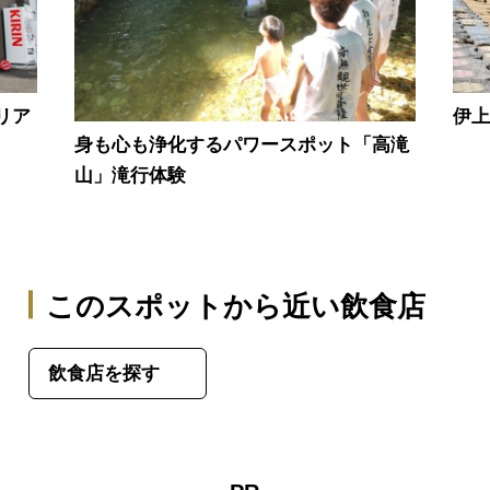
リア
伊上
身も心も浄化するパワースポット「高滝
山」滝行体験
このスポットから近い飲食店
飲食店を探す