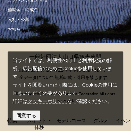
補助金・助成金
入札・公募
お知らせ
一般社団法人山口県観光連盟
当サイトでは、利便性の向上と利用状況の解
析、広告配信のためにCookieを使用していま
山口県観光連盟のWEBサイトに掲載されている
す。
全データについて無断転載・引用を禁じます。
サイトを閲覧いただく際には、Cookieの使用に
同意いただく必要があります。
© Yamaguchi Prefectural Tourism Federation All rights
reserved.
詳細は
クッキーポリシー
をご確認ください。
同意する
特集
スポット・
モデルコース
グルメ
イベン
体験