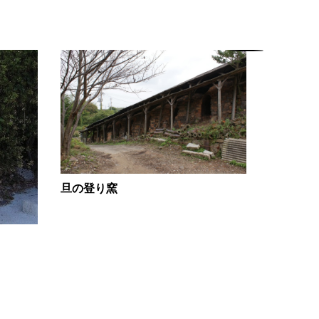
旦の登り窯
小野田セ