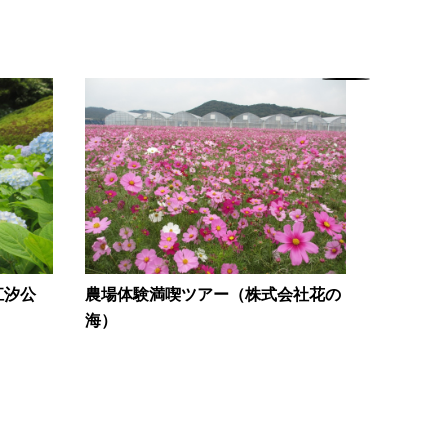
江汐公
農場体験満喫ツアー（株式会社花の
海）
高地の綺
『きのこ