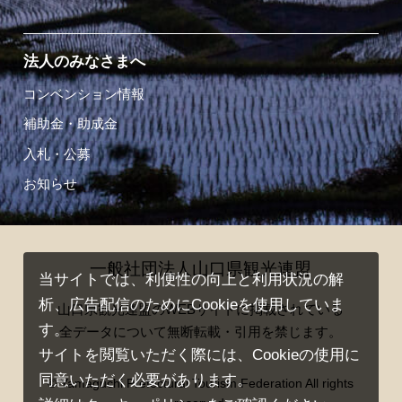
法人のみなさまへ
コンベンション情報
補助金・助成金
入札・公募
お知らせ
一般社団法人山口県観光連盟
当サイトでは、利便性の向上と利用状況の解
析、広告配信のためにCookieを使用していま
山口県観光連盟のWEBサイトに掲載されている
す。
全データについて無断転載・引用を禁じます。
サイトを閲覧いただく際には、Cookieの使用に
同意いただく必要があります。
© Yamaguchi Prefectural Tourism Federation All rights