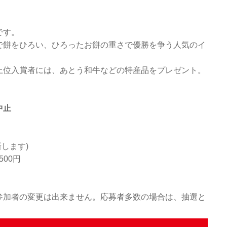
です。
で餅をひろい、ひろったお餅の重さで優勝を争う人気のイ
上位入賞者には、あとう和牛などの特産品をプレゼント。
中止
新します)
500円
参加者の変更は出来ません。応募者多数の場合は、抽選と