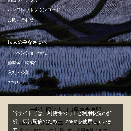
パンフレットダウンロード
お問い合わせ
法人のみなさまへ
コンベンション情報
補助金・助成金
入札・公募
お知らせ
一般社団法人山口県観光連盟
当サイトでは、利便性の向上と利用状況の解
析、広告配信のためにCookieを使用していま
山口県観光連盟のWEBサイトに掲載されている
す。
全データについて無断転載・引用を禁じます。