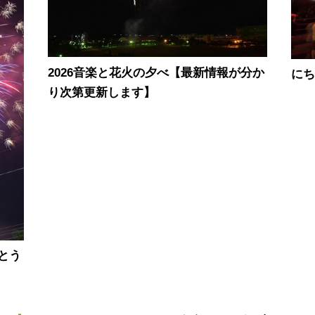
2026音楽と花火の夕べ【最新情報が分か
にち
り次第更新します】
とう