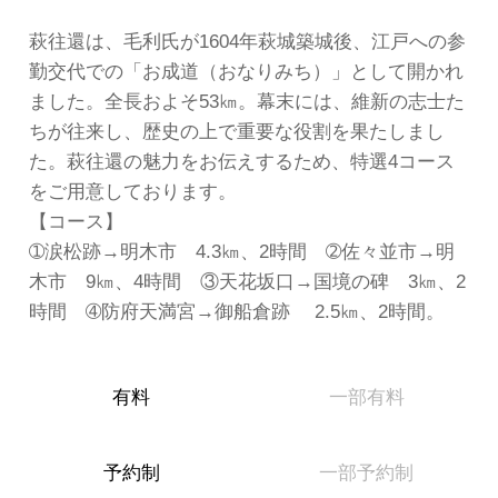
萩往還は、毛利氏が1604年萩城築城後、江戸への参
勤交代での「お成道（おなりみち）」として開かれ
ました。全長およそ53㎞。幕末には、維新の志士た
ちが往来し、歴史の上で重要な役割を果たしまし
た。萩往還の魅力をお伝えするため、特選4コース
をご用意しております。
【コース】
➀涙松跡→明木市 4.3㎞、2時間 ➁佐々並市→明
木市 9㎞、4時間 ③天花坂口→国境の碑 3㎞、2
時間 ➃防府天満宮→御船倉跡 2.5㎞、2時間。
有料
一部有料
予約制
一部予約制