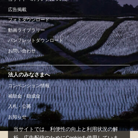
広告掲載
フォトダウンロード
動画ライブラリー
パンフレットダウンロード
お問い合わせ
法人のみなさまへ
コンベンション情報
補助金・助成金
入札・公募
お知らせ
当サイトでは、利便性の向上と利用状況の解
析、広告配信のためにCookieを使用していま