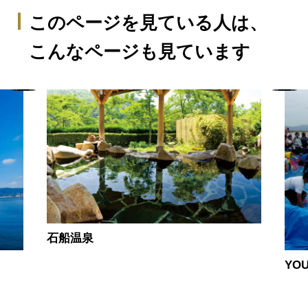
このページを見ている人は、
こんなページも見ています
石船温泉
YO