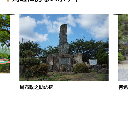
周布政之助の碑
何