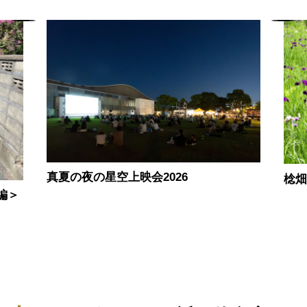
真夏の夜の星空上映会2026
棯
編＞