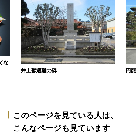
てな
井上馨遭難の碑
円
このページを見ている人は、
こんなページも見ています