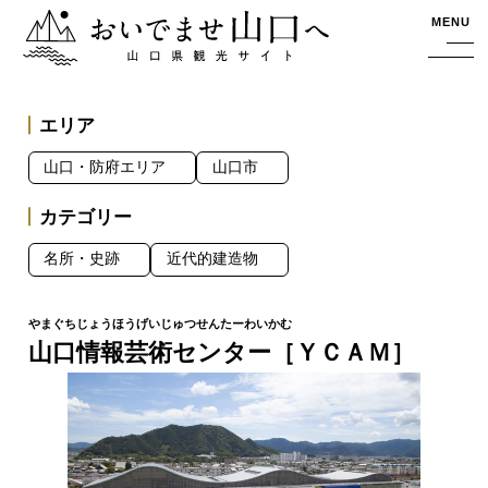
おいでませ山口へー山口県観光サイト
MENU
エリア
山口・防府エリア
山口市
カテゴリー
名所・史跡
近代的建造物
山口情報芸術センター［ＹＣＡＭ］