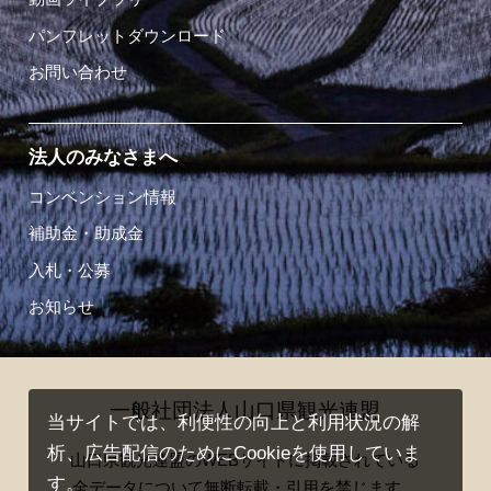
パンフレットダウンロード
お問い合わせ
法人のみなさまへ
コンベンション情報
補助金・助成金
入札・公募
お知らせ
一般社団法人山口県観光連盟
当サイトでは、利便性の向上と利用状況の解
析、広告配信のためにCookieを使用していま
山口県観光連盟のWEBサイトに掲載されている
す。
全データについて無断転載・引用を禁じます。