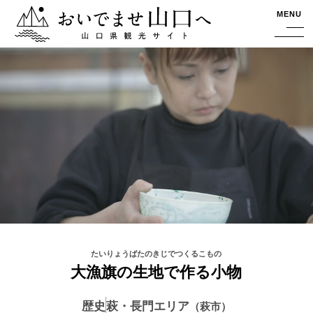
おいでませ山口へー山口県観光サイト
MENU
大漁旗の生地で作る小物
歴史
萩・長門エリア
萩市