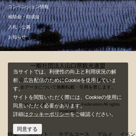
コンベンション情報
補助金・助成金
入札・公募
お知らせ
一般社団法人山口県観光連盟
当サイトでは、利便性の向上と利用状況の解
山口県観光連盟のWEBサイトに掲載されている
析、広告配信のためにCookieを使用していま
全データについて無断転載・引用を禁じます。
す。
サイトを閲覧いただく際には、Cookieの使用に
© Yamaguchi Prefectural Tourism Federation All rights
同意いただく必要があります。
reserved.
詳細は
クッキーポリシー
をご確認ください。
同意する
特集
スポット・
モデルコース
グルメ
イベン