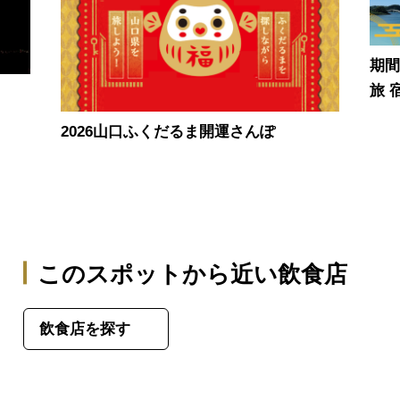
期
旅 
2026山口ふくだるま開運さんぽ
このスポットから近い飲食店
飲食店を探す