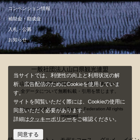
コンベンション情報
補助金・助成金
入札・公募
お知らせ
一般社団法人山口県観光連盟
当サイトでは、利便性の向上と利用状況の解
山口県観光連盟のWEBサイトに掲載されている
析、広告配信のためにCookieを使用していま
全データについて無断転載・引用を禁じます。
す。
サイトを閲覧いただく際には、Cookieの使用に
© Yamaguchi Prefectural Tourism Federation All rights
同意いただく必要があります。
reserved.
詳細は
クッキーポリシー
をご確認ください。
同意する
特集
スポット・
モデルコース
グルメ
イベン