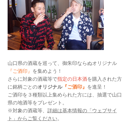
山口県の酒蔵を巡って、御朱印ならぬオリジナル
『ご酒印』
を集めよう！
さらに対象の酒蔵等で
指定の日本酒
を購入された方
に銘柄ごとの
オリジナル
『ご酒印』
を進呈！
ご酒印を３種類以上集められた方には、抽選で山口
県の地酒等をプレゼント。
※対象の酒蔵等、
詳細は基本情報の「ウェブサイ
ト」からご覧ください
。