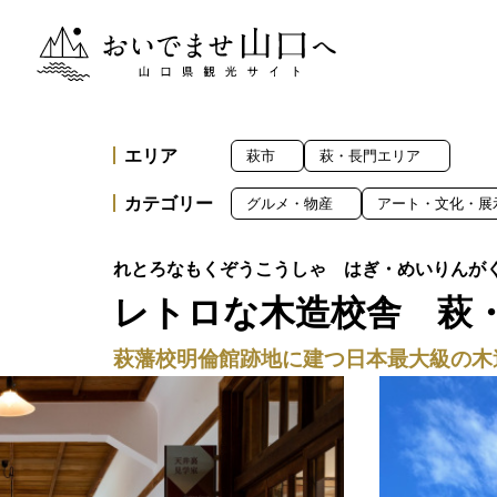
おいでませ山口へー山口県観光サイト
エリア
萩市
萩・長門エリア
カテゴリー
グルメ・物産
アート・文化・展
レトロな木造校舎 萩
萩藩校明倫館跡地に建つ日本最大級の木