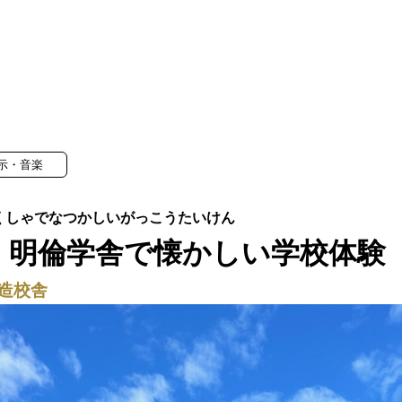
示・音楽
・明倫学舎で懐かしい学校体験
造校舎