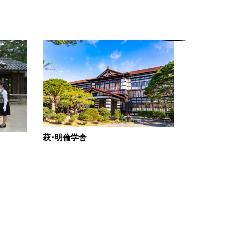
萩･明倫学舎
明倫館遺