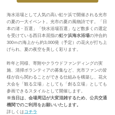
海水浴場として人気の高い虹ケ浜で開催される光市
の夏の一大イベント。光市の夏の風物詩です。「日
本の渚・百選」「快水浴場百選」など数多くの選定
を受けている西日本屈指の
虹ケ浜海水浴場
の沖合約
300ｍの海上から約3,000発（予定）の花火が打ち上
げられ、夏の夜空を美しく彩ります。
昨年と同様、寄附やクラウドファンディングの実
施、清掃ボランティアの募集など、光市ファンの皆
様が自ら関わることができる仕組みを構築し、花火
大会を「観る立場」としても「創る立場」としても
参画できるスタイルとして開催します。
※当日は、会場周辺が大変混雑するため、公共交通
機関でのご利用をお願いいたします
。
詳しくは
コチラ