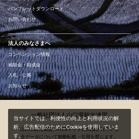
パンフレットダウンロード
お問い合わせ
法人のみなさまへ
コンベンション情報
補助金・助成金
入札・公募
お知らせ
一般社団法人山口県観光連盟
当サイトでは、利便性の向上と利用状況の解
析、広告配信のためにCookieを使用していま
山口県観光連盟のWEBサイトに掲載されている
す。
全データについて無断転載・引用を禁じます。