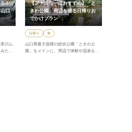
う！
【ファミリーにおすすめ】「と
日山口
きわ公園」周辺を巡る日帰りお
でかけプラン
日帰り
車
国美川ム
山口県最大規模の総合公園「ときわ公
てみた
園」をメインに、周辺で体験や温泉を満
…
喫するおでかけプラン。動物園…