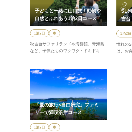
子どもと一緒に山口旅！動物や
SL
自然とふれあう1泊2日コース
吉台
1泊2日
車
1泊2日
秋吉台サファリランドや海響館、青海島
憧れの
など、子供たちのワクワク・ドキドキを
は、お
刺激するスポットを巡るファ…
ぎの列
「夏の旅行×自由研究」ファミ
リーで満喫沿岸コース
1泊2日
車