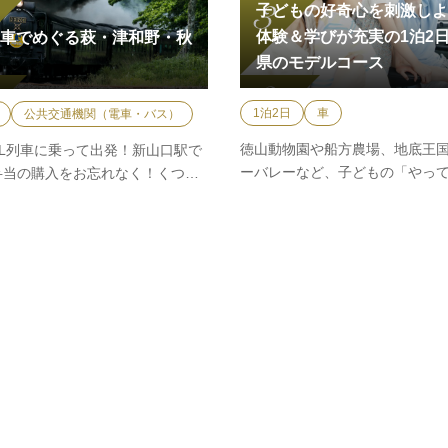
子どもの好奇心を刺激しよ
体験＆学びが充実の1泊2
列車でめぐる萩・津和野・秋
県のモデルコース
1泊2日
車
公共交通機関（電車・バス）
徳山動物園や船方農場、地底王
SL列車に乗って出発！新山口駅で
ーバレーなど、子どもの「やっ
弁当の購入をお忘れなく！くつろ
い！」を応援するスポット満載
車旅から歴史散策へ。…