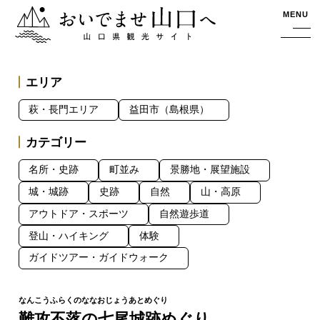
おいでませ山口へー山口県観光サイト
MENU
エリア
萩・長門エリア
益田市（島根県）
カテゴリー
名所・史跡
町並み
景勝地・展望施設
城・城跡
史跡
自然
山・高原
アウトドア・スポーツ
自然遊歩道
登山・ハイキング
体験
ガイドツアー・ガイドウォーク
難攻不落の七尾城跡めぐり