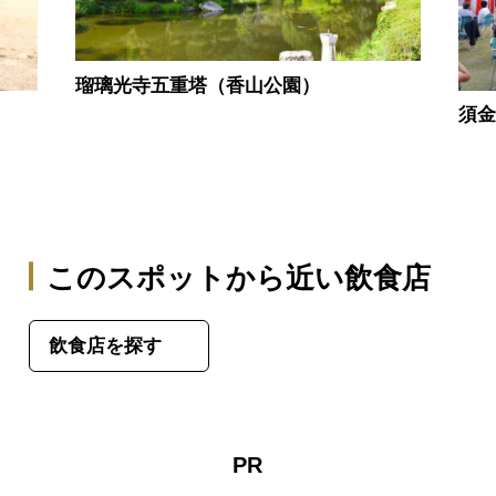
瑠璃光寺五重塔（香山公園）
須金
このスポットから近い飲食店
飲食店を探す
PR