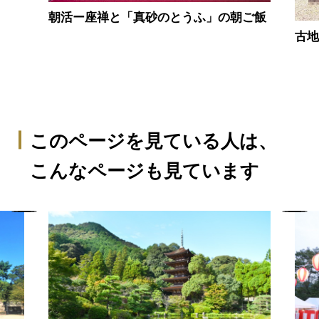
朝活ー座禅と「真砂のとうふ」の朝ご飯
古
このページを見ている人は、
こんなページも見ています