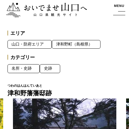
おいでませ山口へー山口県観光サイト
MENU
エリア
山口・防府エリア
津和野町（島根県）
カテゴリー
名所・史跡
史跡
津和野藩藩邸跡