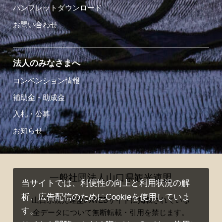
パンフレットダウンロード
お問い合わせ
法人のみなさまへ
コンベンション情報
補助金・助成金
入札・公募
お知らせ
一般社団法人山口県観光連盟
当サイトでは、利便性の向上と利用状況の解
析、広告配信のためにCookieを使用していま
山口県観光連盟のWEBサイトに掲載されている
す。
全データについて無断転載・引用を禁じます。