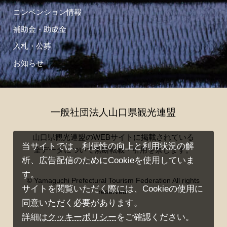
コンベンション情報
補助金・助成金
入札・公募
お知らせ
一般社団法人山口県観光連盟
山口県観光連盟のWEBサイトに掲載されている
当サイトでは、利便性の向上と利用状況の解
全データについて無断転載・引用を禁じます。
析、広告配信のためにCookieを使用していま
す。
© Yamaguchi Prefectural Tourism Federation All rights
サイトを閲覧いただく際には、Cookieの使用に
reserved.
同意いただく必要があります。
詳細は
クッキーポリシー
をご確認ください。