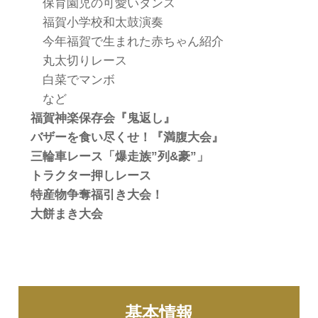
保育園児の可愛いダンス
福賀小学校和太鼓演奏
今年福賀で生まれた赤ちゃん紹介
丸太切りレース
白菜でマンボ
など
福賀神楽保存会『鬼返し』
バザーを食い尽くせ！『満腹大会』
三輪車レース「爆走族”列&豪”」
トラクター押しレース
特産物争奪福引き大会！
大餅まき大会
基本情報