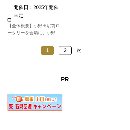
チバレーボール大会など楽
開催日：2025年開催
しい催しが盛り沢山です。
未定
【全体概要】小野田駅前ロ
ータリーを会場に、小野田
駅前の6階建てビルより降
ってくる餅まき、多彩なス
1
2
次
テージイベントが繰り広げ
られるほか、飲食コーナー
などが並びます。
PR