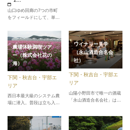
2…
われていましたが、時代の
変遷とともにその面影は薄
山口ゆめ回廊の7つの市町
れ、いつしか途絶えてしま
をフィールドにして、単な
いました。家族の結びつき
る謎解きだけでなく、その
が薄れ、地域コミュニティ
場でしか味わうことのでき
ーが崩れつつある今、地域
ない体験やサービス、食等
ワイナリー見学
の活性化と次世代の人達が
を楽しむことができる”謎解
農場体験満喫ツア
よりよき郷…
（永山酒造合名会
き×まち歩き”イベント。圏
ー（株式会社花の
域内にちりばめられた全95
社）
海）
個のクエストをクリアし
て、"勇者レ…
下関・秋吉台・宇部エ
下関・秋吉台・宇部エ
リア
リア
山陽小野田市で唯一の酒蔵
西日本最大級のシステム農
「永山酒造合名会社」は、
場に潜入。普段は立ち入る
国内の酒蔵では珍しく、日
ことのできない育苗ハウス
本酒、焼酎、ワインなど
で生産工程を見学し、広大
様々なお酒の製造販売を行
な野菜畑での収穫体験と、
っています。「山口ワイナ