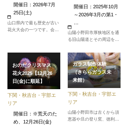
開催日：2026年7月
開催日：2025年10月
25日(土)
～2026年3月の第1・
…
山口県内で最も歴史が古い
花火大会の一つです。会場
山陽小野田市厚狭地区を通
となる厚狭川の河畔では約
る旧山陽道とその周辺を歩
1,500発の花火が夜空を水
きます。昔話「三年寝太
面を鮮やかに彩ります。見
郎」の史跡や厚狭毛利家ゆ
どころは川面に移る美しい
かりの地を巡るコースと毛
ガラス制作体験
花火と、地元の暖かな雰囲
おのだクリスマス
利藩寄組熊谷氏給領地内、
気。子ども相撲や子ども神
（きららガラス未
花火2025【12月26
寝太郎用水、旧山陽道厚狭
輿などの催しも行われ、千
来館）
市町並み等を散策する2コ
日(金)に順延】
町商店街には屋台が立ち並
ースあります。［集合場
び、夏ま…
下関・秋吉台・宇部エ
所］JR厚狭駅在来線口（山
下関・秋吉台・宇部エ
陽小野田市大…
リア
リア
山陽小野田市は古くから須
開催日：※荒天のた
恵器や旦の登り窯、徳利窯
め、12月26日(金)
などで知られる窯業が盛ん