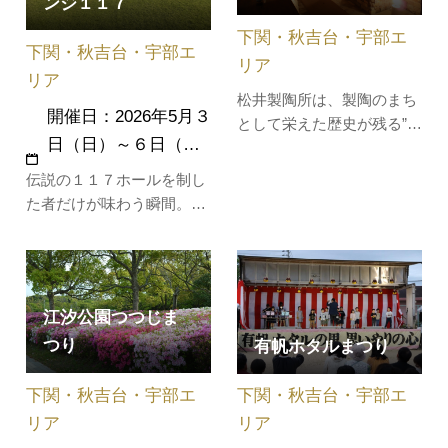
ンジ１１７
れます。紫陽花の見頃 ６
下関・秋吉台・宇部エ
月中旬～６月下旬
下関・秋吉台・宇部エ
リア
リア
松井製陶所は、製陶のまち
開催日：2026年5月３
として栄えた歴史が残る”小
日（日）～６日（…
野田”に、明治38年
（1905）、須恵焼の窯元と
伝説の１１７ホールを制し
して誕生し、現在、市内で
た者だけが味わう瞬間。日
唯一この一社だけが操業を
本一を誇る『鉄人コンペチ
続けています。電動ろくろ
ャレンジ117』過酷なラウ
を使う本格的な陶芸体験で
ンドを『完走』した者だけ
は、粘土作りや釉薬掛け、
が味わえる深い感動。しの
削り作業などの各工程を丁
江汐公園つつじま
ごを削ったライバルととも
寧…
つり
有帆ホタルまつり
に感じる新たな『絆』ゴル
フの真髄にふれる４日間。
下関・秋吉台・宇部エ
下関・秋吉台・宇部エ
合計１１７ホールの体験が
新たなあ…
リア
リア