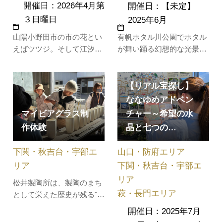
開催日：2026年4月第
開催日：【未定】
３日曜日
2025年6月
山陽小野田市の市の花とい
有帆ホタル川公園でホタル
えばツツジ。そして江汐公
が舞い踊る幻想的な光景が
園といえばツツジを連想さ
楽しめます。他にも、ステ
れる方も多いはず。５万本
ージイベント、各種バザー
の自生のコバノミツバツツ
などが催されます。
【リアル宝探し】
ジをはじめクルメツツジな
ななゆめアドベン
ど各種ツツジが毎年、順番
マイビアグラス制
チャー～希望の水
に咲き乱れる様子は大変美
作体験
晶と七つの…
しく、多くの人が訪れま
す。お祭りでは、ステージ
下関・秋吉台・宇部エ
山口・防府エリア
イベント、…
リア
下関・秋吉台・宇部エ
リア
松井製陶所は、製陶のまち
萩・長門エリア
として栄えた歴史が残る"小
野田”に、明治３８年
開催日：2025年7月
（1905）、須恵焼の窯元と