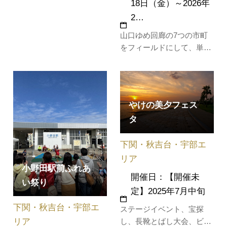
18日（金）～2026年
して誕生し、現在、市内で
2…
唯一この一社だけが操業を
続けています。「窯のまち
山口ゆめ回廊の7つの市町
小野田」の歴史を探り、
をフィールドにして、単な
「鋳込み成型」という技法
る謎解きだけでなく、その
を実際に体験し、マイビア
場でしか味わうことのでき
グ…
ない体験やサービス、食等
を楽しむことができる”謎解
やけの美夕フェス
き×まち歩き”イベント。圏
タ
域内にちりばめられた全95
個のクエストをクリアし
下関・秋吉台・宇部エ
て、暗号を解きな…
リア
小野田駅前ふれあ
開催日：【開催未
い祭り
定】2025年7月中旬
下関・秋吉台・宇部エ
ステージイベント、宝探
リア
し、長靴とばし大会、ビー