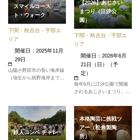
自身で収穫した食材を使っ
【2026】あじさい
リー」では、ぶどう農場と
スマイルコース
たピザ作りもお楽しみくだ
まつり（江汐公
ワイン蔵を見学し、店舗で
ト・ウォーク
さい。そして目の前に咲き
園）
のお買い物もお楽しみくだ
誇る１００万本のコスモス
さい。【セールスポイン
下関・秋吉台・宇部エ
畑は圧巻のローケーション
下関・秋吉台・宇部エ
ト】・農場、…
です。【…
リア
リア
開催日：2025年11月
開催日：2026年6月
29日
21日（日）（予
山陽小野田市の長い海岸線
定）
（埴生から焼野海岸まで）
毎年6月に江汐公園で開催
と美しい夕陽を楽しみなが
されるあじさいまつり。約
ら、およそ30ｋｍを歩くウ
34種約4,000株のあじさい
ォーキングイベントです。
が植えてあるあじさい園。
山陽小野田市名産品などの
珍しい紫陽花も見ることが
「食」も楽しみながら歩き
本格陶芸に挑戦ツ
できます。あじさいの展
ます。
アー（松井製陶
示、あじさいの苗が当たる
鉄人コンペ チャレ
所）
抽選会、バザーなども行わ