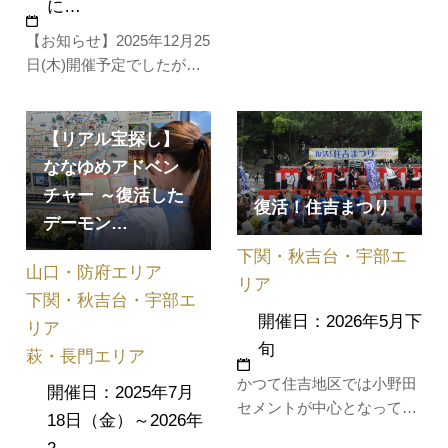
に…
なまちです。窯業の新しい
文化として「ガラス文化」
【お知らせ】2025年12月25
を創造し、平成16年にガラ
日(木)開催予定でしたが、
ス工房「きららガラス未来
荒天の為12月26日(金)に順
館」が誕生しました。熱に
延が決定しました。旧小野
より生まれ変わるガラスの
田市時代に開催されていた
【リアル宝探し】
特性に触れ、作品を創り上
「小野田みなと祭り花火大
ななゆめアドベン
げる喜び…
会」が帰ってきました！小
チャー ～復活した
復活！住吉まつり
野田みなと祭り花火大会の
デーモン…
名物、尺玉も復活！！クリ
下関・秋吉台・宇部エ
スマスの夜に小野田の夜空
山口・防府エリア
を色鮮や…
リア
下関・秋吉台・宇部エ
開催日：2026年5月下
リア
旬
萩・長門エリア
かつて住吉地区では小野田
開催日：2025年7月
セメントが中心となって
18日（金）～2026年
「住吉まつり」が盛大に行