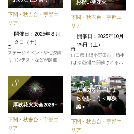
お祝い夢花火
下関・秋吉台・宇部エ
下関・秋吉台・宇部エ
リア
リア
開催日：2025年８月
開催日：2025年10月
２日（土）
25日（土）
ステージイベントや七夕飾
山口県山陽小野田市、埴生
りコンテストなどが開催さ
(はぶ)漁港で開催される秋
れます。
の花火大会。有料の「申込
者観覧席」(事前申込制)で
は、地元飲食店等の出店に
古地図を片手にま
より囲まれたテーブル観覧
ちを歩こう＜厚狭
席において、家族や仲間と
厚狭花火大会2026
共に食事をしながら、ゆっ
編＞
くりと花火を楽しむことが
下関・秋吉台・宇部エ
できます。出産・健康・長
下関・秋吉台・宇部エ
寿・開店…
リア
リア