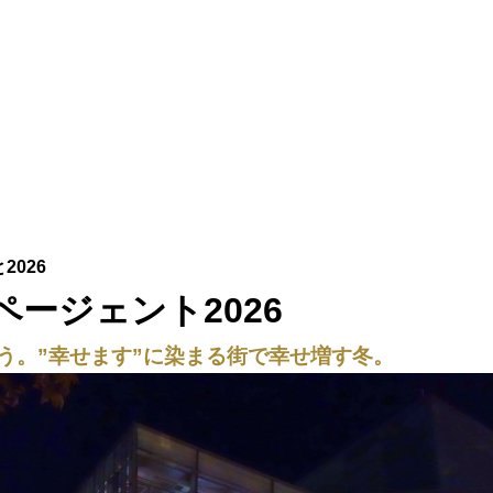
ージェント2026
う。”幸せます”に染まる街で幸せ増す冬。