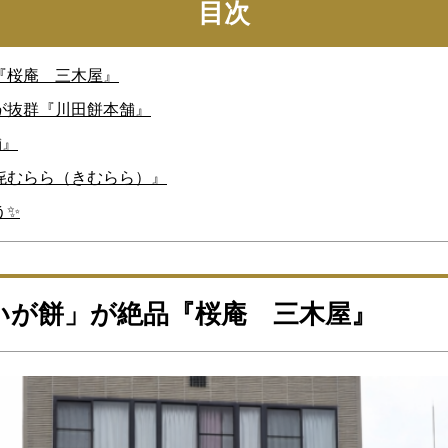
目次
『桜庵 三木屋』
が抜群『川田餅本舗』
舗』
㐂むらら（きむらら）』
う✨
いが餅」が絶品『桜庵 三木屋』