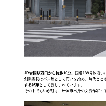
JR岩国駅西口から徒歩10分
。国道188号線沿
創業当初はパン屋として商いを始め、時代とと
する銘菓
として親しまれています。
その中でも
いが餅
は、岩国市出身の女流作家・