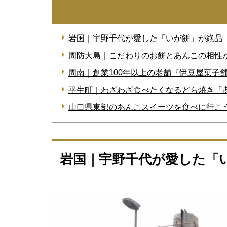
岩国｜宇野千代が愛した「いが餅」が絶品
周防大島｜こだわりのお餅とあんこの相性
周南｜創業100年以上の老舗『伊豆屋菓子
平生町｜わざわざ食べたくなるどら焼き『
山口県東部のあんこスイーツを食べに行こ
岩国｜宇野千代が愛した「