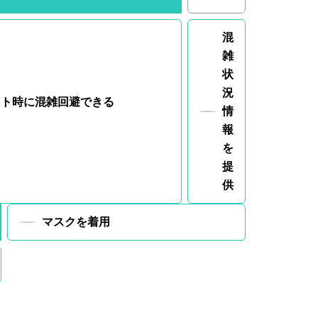
混
雑
状
況
ウト時に
混雑回避できる
情
報
を
提
供
マスクを着用