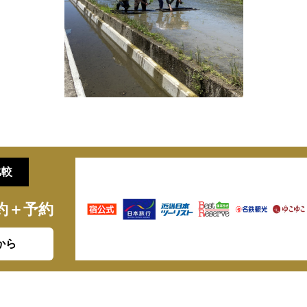
比較
約＋予約
から