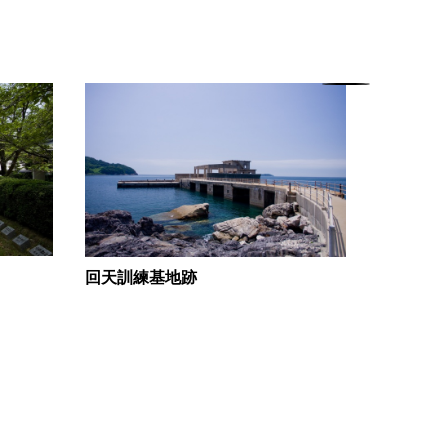
回天訓練基地跡
大津島ふ