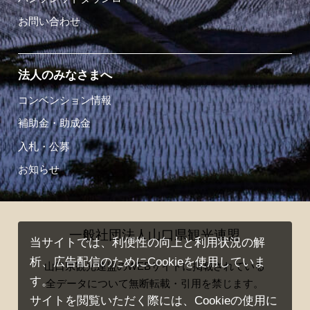
お問い合わせ
法人のみなさまへ
コンベンション情報
補助金・助成金
入札・公募
お知らせ
一般社団法人山口県観光連盟
当サイトでは、利便性の向上と利用状況の解
析、広告配信のためにCookieを使用していま
山口県観光連盟のWEBサイトに掲載されている
す。
全データについて無断転載・引用を禁じます。
サイトを閲覧いただく際には、Cookieの使用に