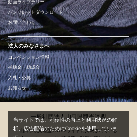
動画ライブラリー
パンフレットダウンロード
お問い合わせ
法人のみなさまへ
コンベンション情報
補助金・助成金
入札・公募
お知らせ
一般社団法人山口県観光連盟
当サイトでは、利便性の向上と利用状況の解
析、広告配信のためにCookieを使用していま
山口県観光連盟のWEBサイトに掲載されている