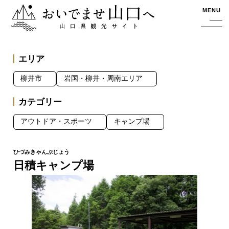
おいでませ山口へー山口県観光サイト
MENU
エリア
柳井市
岩国・柳井・周南エリア
カテゴリー
アウトドア・スポーツ
キャンプ場
日積キャンプ場