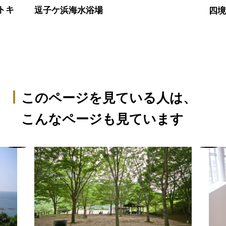
トキ
逗子ケ浜海水浴場
四
このページを見ている人は、
こんなページも見ています