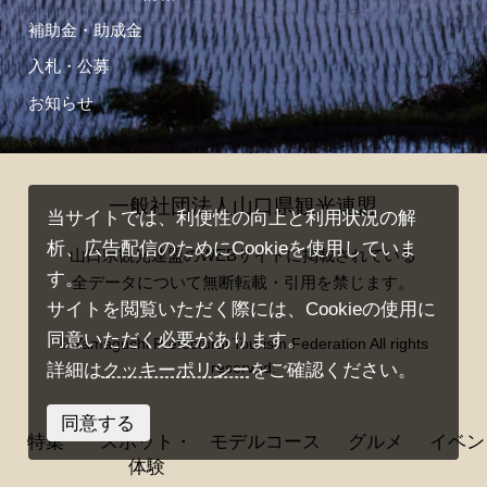
補助金・助成金
入札・公募
お知らせ
一般社団法人山口県観光連盟
当サイトでは、利便性の向上と利用状況の解
析、広告配信のためにCookieを使用していま
山口県観光連盟のWEBサイトに掲載されている
す。
全データについて無断転載・引用を禁じます。
サイトを閲覧いただく際には、Cookieの使用に
同意いただく必要があります。
© Yamaguchi Prefectural Tourism Federation All rights
reserved.
詳細は
クッキーポリシー
をご確認ください。
同意する
特集
スポット・
モデルコース
グルメ
イベン
体験