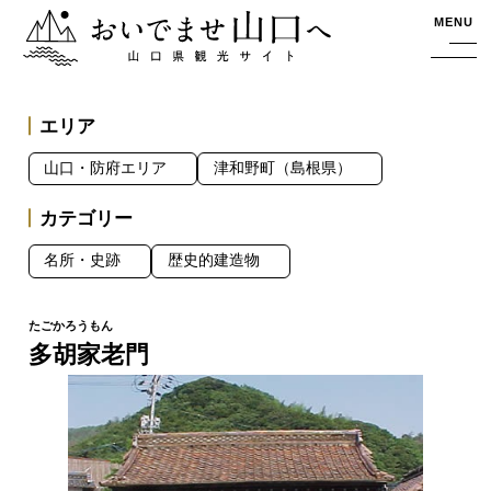
おいでませ山口へー山口県観光サイト
MENU
エリア
山口・防府エリア
津和野町（島根県）
カテゴリー
名所・史跡
歴史的建造物
多胡家老門