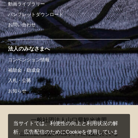
動画ライブラリー
パンフレットダウンロード
お問い合わせ
法人のみなさまへ
コンベンション情報
補助金・助成金
入札・公募
お知らせ
一般社団法人山口県観光連盟
当サイトでは、利便性の向上と利用状況の解
析、広告配信のためにCookieを使用していま
山口県観光連盟のWEBサイトに掲載されている