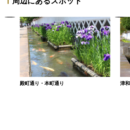
周辺にあるスポット
殿町通り・本町通り
津