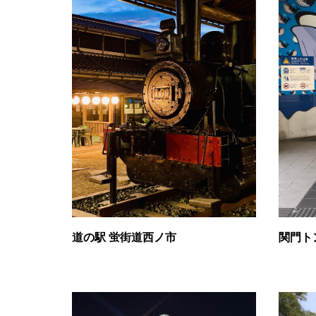
道の駅 蛍街道西ノ市
関門ト