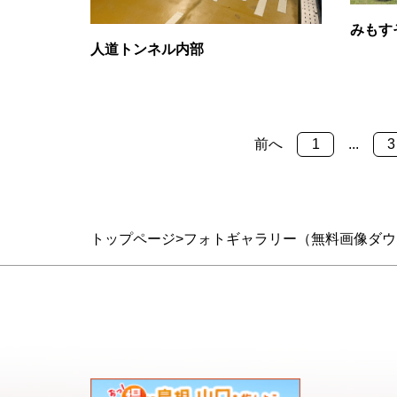
みもす
人道トンネル内部
前へ
1
...
3
トップページ
フォトギャラリー（無料画像ダウ