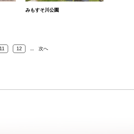
みもすそ川公園
11
12
...
次へ