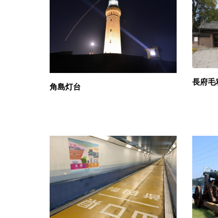
長府毛
角島灯台