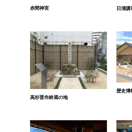
赤間神宮
日清講
歴史博
高杉晋作終焉の地