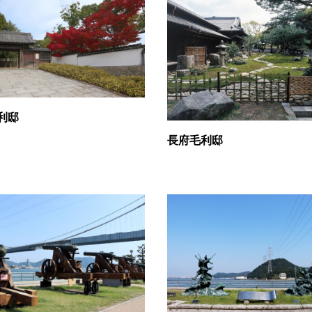
利邸
長府毛利邸