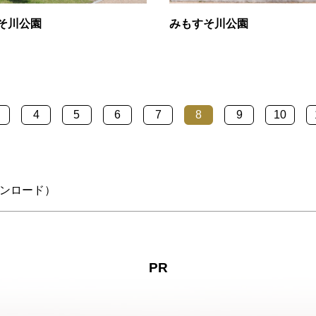
そ川公園
みもすそ川公園
4
5
6
7
8
9
10
ンロード）
PR