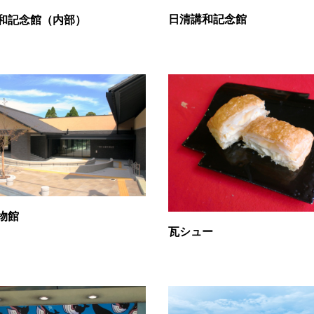
日清講和記念館
和記念館（内部）
物館
瓦シュー