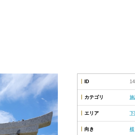
ID
14
カテゴリ
施
エリア
下
向き
横