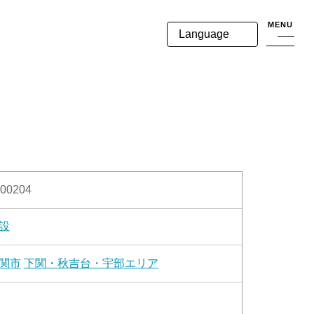
MENU
Language
00204
設
関市
下関・秋吉台・宇部エリア