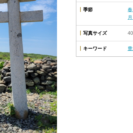
季節
春
月
写真サイズ
40
キーワード
豊