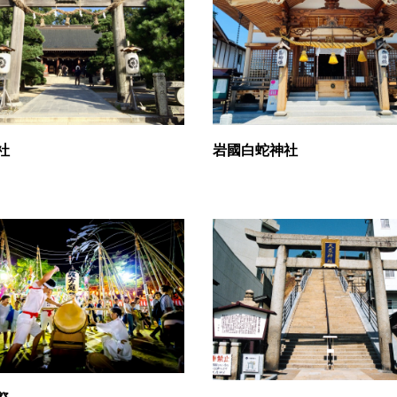
社
岩國白蛇神社