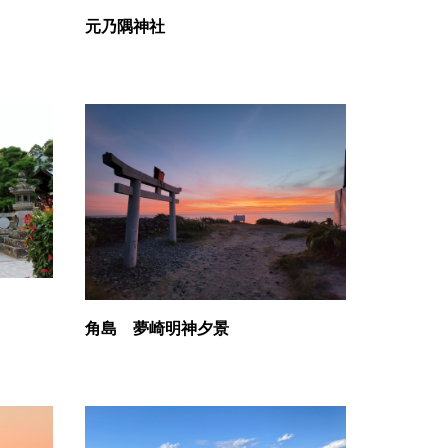
元乃隅神社
角島 夢崎明神夕景