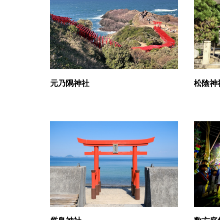
元乃隅神社
松陰神