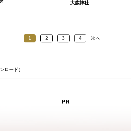
祭
大歳神社
1
2
3
4
次へ
ンロード）
PR