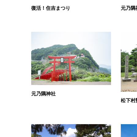
復活！住吉まつり
元乃隅
元乃隅神社
松下村