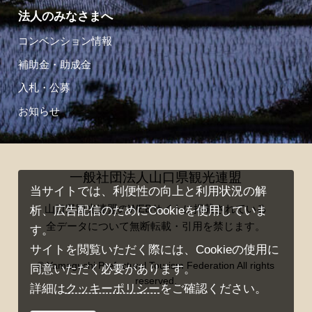
法人のみなさまへ
コンベンション情報
補助金・助成金
入札・公募
お知らせ
一般社団法人山口県観光連盟
当サイトでは、利便性の向上と利用状況の解
山口県観光連盟のWEBサイトに掲載されている
析、広告配信のためにCookieを使用していま
全データについて無断転載・引用を禁じます。
す。
サイトを閲覧いただく際には、Cookieの使用に
© Yamaguchi Prefectural Tourism Federation All rights
同意いただく必要があります。
reserved.
詳細は
クッキーポリシー
をご確認ください。