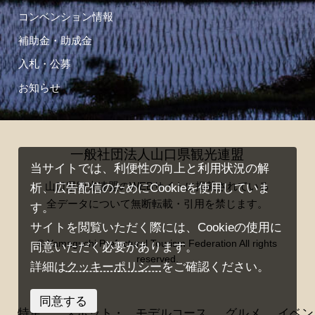
コンベンション情報
補助金・助成金
入札・公募
お知らせ
一般社団法人山口県観光連盟
当サイトでは、利便性の向上と利用状況の解
山口県観光連盟のWEBサイトに掲載されている
析、広告配信のためにCookieを使用していま
全データについて無断転載・引用を禁じます。
す。
サイトを閲覧いただく際には、Cookieの使用に
© Yamaguchi Prefectural Tourism Federation All rights
同意いただく必要があります。
reserved.
詳細は
クッキーポリシー
をご確認ください。
同意する
特集
スポット・
モデルコース
グルメ
イベン