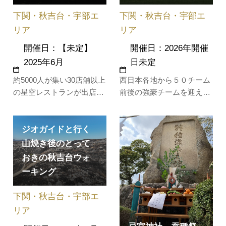
力を楽しく学びながら巡る
日帰りツア…
下関・秋吉台・宇部エ
下関・秋吉台・宇部エ
リア
リア
開催日：【未定】
開催日：2026年開催
2025年6月
日未定
約5000人が集い30店舗以上
西日本各地から５０チーム
の星空レストランが出店し
前後の強豪チームを迎え、
ます。ステージ後方には厚
おのサンサッカーパークを
狭川と石束川が流れ、ステ
中心に開催されます。チー
ージイベントが終わる頃(午
ム間の技術交換により、お
ジオガイドと行く
後８時以降)には、自然の中
互いのレベルアップを図り
山焼き後のとって
を多くのホタルがゆっくり
ます。
おきの秋吉台ウォ
と乱舞する幻想的な光景が
ーキング
楽しめます。(※雨天中止)
会場付近には駐車場があり
下関・秋吉台・宇部エ
ません…
リア