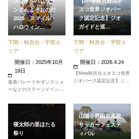
【Mine秋吉台ユネ
スマイルハロウィ
が倒れている大石を起こせ
ば災害がなくなると告げら
スコ世界ジオパー
ンさんようおのだ
れ、この大石を起こしたと
ク認定記念】ジオ
2025 スマイル・
ころ災害がなくなったとい
ガイドと巡…
ハロウィン…
う故事に由来している。関
門海峡の冬の風物詩として
下関・秋吉台・宇部エ
下関・秋吉台・宇部エ
有名。
リア
リア
開催日：2026.4.24
開催日：2025年10月
19日
【Mine秋吉台ユネスコ世界
ジオパーク認定記念】ジオ
仮装パレードやダンスショ
ガイドと巡る3色の特別ジ
ーなどのステージイベント
オツアーを実施します！ユ
をはじめ、様々なブース出
ネスコ世界ジオパーク認定
展やマルシェを開催。友達
を記念して、Mine秋吉台ジ
や恋人、家族と一緒に仮装
山陽小野田市高校
オパークのジオガイドが特
してスマイル・ハロウィン
寝太郎の里ほたる
サッカーフェステ
別なジオツアーを3コース
パーティーを楽しもう！
企画しました。美祢市の魅
祭り
ィバル