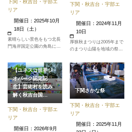
下関・秋吉台・宇部エ
地域で伐採された竹を素材
下関・秋吉台・宇部エ
にした竹…
リア
リア
開催日：2025年10月
開催日：2024年11月
18日（土）
10日
素晴らしい景色をもつ北長
厚狭秋まつりは2005年まで
門海岸国定公園の角島にお
のまつり山陽を地域の祭り
いて、「自然を大切にした
として受継ぐもので、11月
い」と思われている方々
はじめに、伝統のある秋ま
と、記録よりも記憶に残る
【ユネスコ世界ジ
つりとともに、大名行列を
ことを目指したマラソン大
再現した大行司・小行司を
オパーク認定記
会です。ゴール後は日本海
中心に数々のイベントが行
念】芸術村を読み
に沈んでいく真っ赤な夕日
下関さかな祭
われ、商店街に多くの人々
解く秋吉台国…
をぜひご堪能下さい。１０
が集まる地域住民参加型の
キロ、５キロ、５キロペア
下関・秋吉台・宇部エ
活気ある祭です。「古式行
下関・秋吉台・宇部エ
部門あり。…
事」 ー…
リア
リア
開催日：2025年11月
開催日：2026年9月