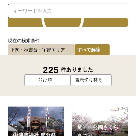
検索
現在の検索条件
すべて解除
下関・秋吉台・宇部エリア
225
件ありました
並び順
表示切り替え
竜王山公園さくら
中津瀬神社 節分祭
まつり