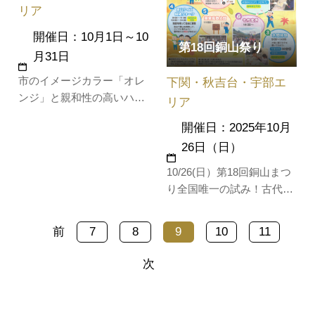
リア
開催日：10月1日～10
第18回銅山祭り
月31日
市のイメージカラー「オレ
下関・秋吉台・宇部エ
ンジ」と親和性の高いハロ
リア
ウィンをモチーフとして、
開催日：2025年10月
オレンジやハロウィンを演
26日（日）
出に活かしながら、官民一
体となって本市の魅力を
10/26(日）第18回銅山まつ
PRするイベントです。
り全国唯一の試み！古代の
銅製錬復元実験の実演を行
います。貴重なフイゴ踏み
前
7
8
9
10
11
体験（無料、当日参加可）
をしてみませんか。鋳造体
次
験、木簡体験、銅山クイズ
探検ウォークも実施しま
す。各種バザー、農産物・