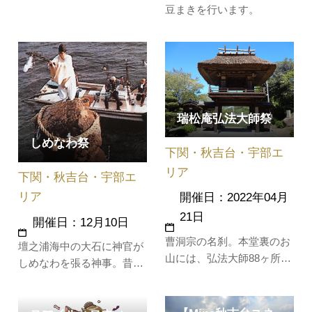
豆まきを行います。
れで賑わいます。
瑞松庵弘法大師祭
しめなわ祭
下関・秋吉台・宇部エ
リア
下関・秋吉台・宇部エ
リア
開催日：2022年04月
21日
開催日：12月10日
曹洞宗の名刹。本堂裏のお
壇之浦海中の大石に神官が
山には、弘法大師88ヶ所の
しめなわを張る神事。昔、
霊場があり、「ミニ88ヶ所
大雨、台風、火災、疫病と
巡り」として、多くの参拝
悪いことが続いたとき、神
者があります。