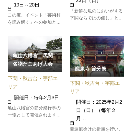
23日（日）
19日～20日
「新鮮な魚のにおいがする
この度、イベント「芸術村
下関ならではの催し」とし
を読み解く」への参加と芸
て年々人気が高まってお
術村が位置する秋吉台を巡
り、下関漁港で、新鮮な魚
り、観光するツアーをご用
介類や水産加工品のほか、
意いたしました。1日目は
ふく鍋、あんこう鍋などを
芸術村でイベントを堪能、
販売します。※公共交通機
亀山八幡宮 馬関
2日目は、中国地方唯一の
関をご利用ください。
名物たこあげ大会
電気自動車バスe-Paletteで
龍泉寺 節分祭
ユネスコ世界ジオパークに
下関・秋吉台・宇部エ
認定された美祢市内を観光
下関・秋吉台・宇部エ
します！…
リア
リア
開催日：毎年2月3日
開催日：2025年2月2
亀山八幡宮の節分祭行事の
日（日）（毎年２
一環として開催されます。
月…
下関に春を告げる行事とし
開運厄徐けの祈願を行い、
て親しまれ、多くの家族連