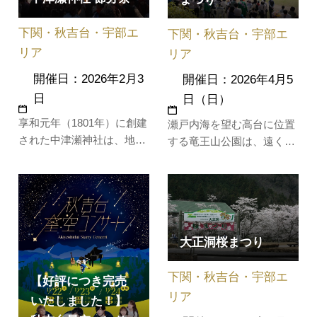
下関・秋吉台・宇部エ
下関・秋吉台・宇部エ
リア
リア
開催日：2026年2月3
開催日：2026年4月5
日
日（日）
享和元年（1801年）に創建
瀬戸内海を望む高台に位置
された中津瀬神社は、地元
する竜王山公園は、遠くに
では水神様として親しまれ
九州・四国の連山まで臨む
ており、湧き水を自由にい
パノラマ風景が自慢の絶景
ただくことができます。節
スポットです。4月上旬か
分祭が有名で、毎年２月に
ら中旬にかけて10,000本の
行われ、200年以上の歴史
ソメイヨシノがピンクの絨
大正洞桜まつり
を持ちます。当日は、豆ま
毯のように丘を染め上げま
き、どんど祭（古神札お焚
す。毎年、桜の見頃に開催
下関・秋吉台・宇部エ
き上げ神事）、豆茶の接待
される「竜王山公園さくら
【好評につき完売
が行われ…
まつり」…
リア
いたしました！】