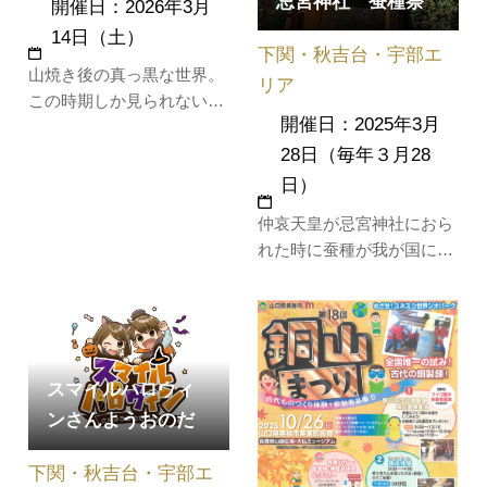
忌宮神社 蚕種祭
開催日：2026年3月
14日（土）
下関・秋吉台・宇部エ
山焼き後の真っ黒な世界。
リア
この時期しか見られない秋
開催日：2025年3月
吉台を認定ジオガイドと学
びながら歩きませんか？ゆ
28日（毎年３月28
っくり歩きながら秋吉台の
日）
草原を散策します。約5時
仲哀天皇が忌宮神社におら
間 約7.5Km■ 基本情報開
れた時に蚕種が我が国に初
催日2026年3月14日（土）
めて渡来したことから、
健脚コース（約7.5㎞コー
蚕、絹の関係者により、昭
ス）約5時間集合場所カル
和8年「蚕種渡来の地」の
スター/10:00…
記念碑が建立されました。
これちなんで、かって養蚕
スマイルハロウィ
が日本の庶民の暮らしをい
ンさんようおのだ
かに支えたかを回顧する意
味を込めて、これを神社の
下関・秋吉台・宇部エ
お祭りとし…