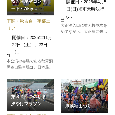
秋吉台星空コンサ
開催日：2026年4月5
ート～Akiy…
日(日)※雨天時決行
(…
下関・秋吉台・宇部エ
大正洞入口に並ぶ桜並木を
リア
めでながら、大正洞に来た
開催日：2025年11月
春を体感できます。ステー
ジイベントが開催され、会
22日（土）、23日
場には地元特産品などのバ
（…
ザーも出店されます。
本公演の会場である秋芳洞
黒谷口駐車場は、日本最大
規模を誇るドリーネ（雨水
が石灰岩を溶かして形成さ
れたすり鉢状の窪地）上に
位置しています。この地形
第３７回つのしま
そのものが本公演の舞台と
夕やけマラソン
なります。山口県が直面す
厚狭秋まつり
る竹害対策の一環として、