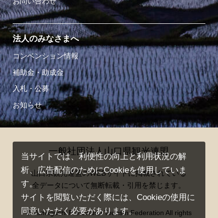
お問い合わせ
法人のみなさまへ
コンベンション情報
補助金・助成金
入札・公募
お知らせ
一般社団法人山口県観光連盟
当サイトでは、利便性の向上と利用状況の解
析、広告配信のためにCookieを使用していま
山口県観光連盟のWEBサイトに掲載されている
す。
全データについて無断転載・引用を禁じます。
サイトを閲覧いただく際には、Cookieの使用に
同意いただく必要があります。
© Yamaguchi Prefectural Tourism Federation All rights