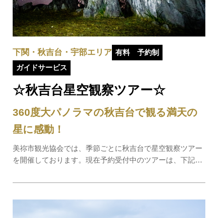
下関・秋吉台・宇部エリア
有料
予約制
ガイドサービス
☆秋吉台星空観察ツアー☆
360度大パノラマの秋吉台で観る満天の
星に感動！
美祢市観光協会では、季節ごとに秋吉台で星空観察ツアー
を開催しております。現在予約受付中のツアーは、下記の
とおりです!!2026年8月13日（木）秋吉台で極大ペルセウス
座流星群を観察しよう！！