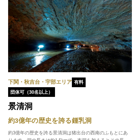
下関・秋吉台・宇部エリア
有料
団体可（30名以上）
景清洞
約3億年の歴史を誇る鍾乳洞
約3億年の歴史を誇る景清洞は猪出台の西南のふもとにあ