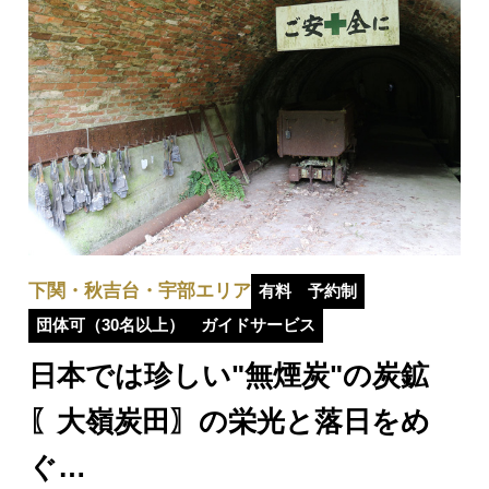
下関・秋吉台・宇部エリア
有料
予約制
団体可（30名以上）
ガイドサービス
日本では珍しい"無煙炭"の炭鉱
〖大嶺炭田〗の栄光と落日をめ
ぐ…