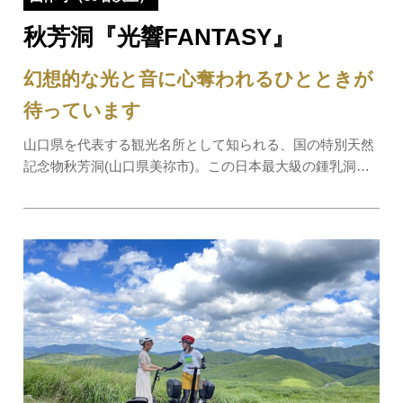
秋芳洞『光響FANTASY』
幻想的な光と音に心奪われるひとときが
待っています
山口県を代表する観光名所として知られる、国の特別天然
記念物秋芳洞(山口県美祢市)。この日本最大級の鍾乳洞内
を、通常時の白色とは異なるカラー照明と普段にはない音
響で彩り、光と音の饗宴を幻想的に演出します。この照明
と音響は、東京タワーや明石海峡大橋などの…