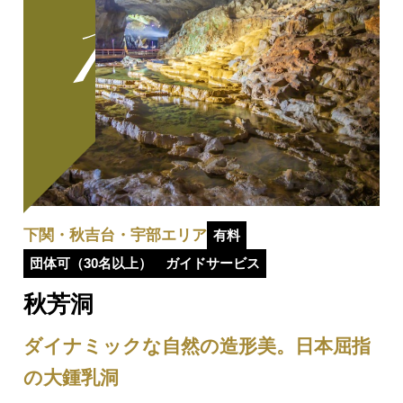
下関・秋吉台・宇部エリア
有料
団体可（30名以上）
ガイドサービス
秋芳洞
ダイナミックな自然の造形美。日本屈指
の大鍾乳洞