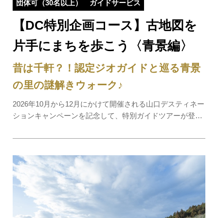
団体可（30名以上）
ガイドサービス
【DC特別企画コース】古地図を
片手にまちを歩こう〈青景編〉
昔は千軒？！認定ジオガイドと巡る青景
の里の謎解きウォーク♪
2026年10月から12月にかけて開催される山口デスティネー
ションキャンペーンを記念して、特別ガイドツアーが登場
します。秋吉台国定公園の北西部に広がる、自然豊かな青
景地区。この魅力あふれる場所を、認定ジオガイドがご案
内します。ジオガイドならではの解説を聞き…