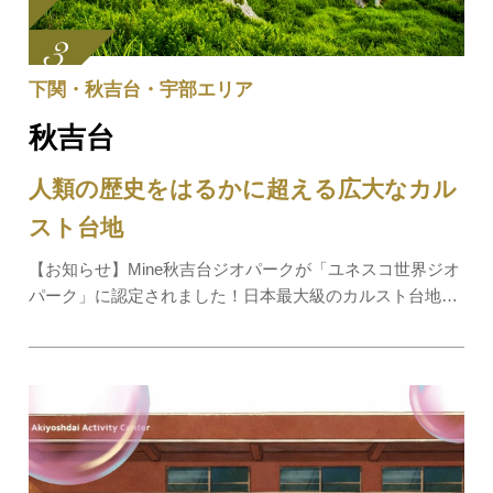
下関・秋吉台・宇部エリア
秋吉台
人類の歴史をはるかに超える広大なカル
スト台地
【お知らせ】Mine秋吉台ジオパークが「ユネスコ世界ジオ
パーク」に認定されました！日本最大級のカルスト台地
「秋吉台」。見渡す限りの草原に、白い石灰岩が顔を出す
様子はまるで羊の群れのよう。日本三大カルストにも数え
られ、年間を通じて観光客で賑わいます。カル…