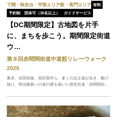
下関・秋吉台・宇部エリア
萩・長門エリア
有料
予約制
団体可（30名以上）
ガイドサービス
【DC期間限定】古地図を片手
に、まちを歩こう。期間限定街道
ウ…
第８回赤間関街道中道筋リレーウォーク
2025
幕末、吉田松陰、高杉晋作ら、多くの志士達が歩き、駆け
抜け、明治維新への道の礎を築いた歴史街道「赤間関街
道・中道筋」の下関市吉田から萩市明木までの全行程５
２．８㎞を５つのステージに分けて歩きます。【開催日
時】全5ステージ①10月12日（日） 集合：秋芳洞第…