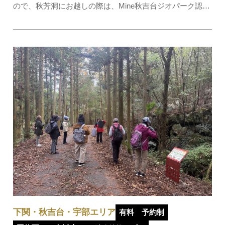
ので、秋芳洞にお越しの際は、Mine秋吉台ジオパーク認定
ジオガイドの説明を聞きながら一緒に歩いてみませんか？
出発時間午前10時（午前9時40分受付終了）、午後2時（午
後1時40分受付終了）所要時間1時間30分料金…
下関・秋吉台・宇部エリア
有料
予約制