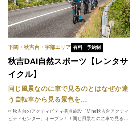
下関・秋吉台・宇部エリア
有料
予約制
秋吉DAI自然スポーツ【レンタサ
イクル】
同じ風景なのに車で見るのとはなぜか違
う自転車から見る景色を…
☞秋吉台のアクティビティ拠点施設『Mine秋吉台アクティ
ビティセンター』オープン！！同じ風景なのに車で見るの
とはなぜか違う自転車から見る景色を体験してみません
か。Mine秋吉台ジオパークセンター「カルスター」の近く