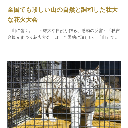
全国でも珍しい山の自然と調和した壮大
な花火大会
山に響く。 ～雄大な自然が作る、感動の反響～「秋吉
台観光まつり花火大会」は、全国的に珍しい、「山」で行
われる花火大会です。広大なカルスト台地を囲む山々に花
火の音が反響し音に包まれているような大迫力は秋吉台な
らではの醍醐味です。西日本ではめずらし…