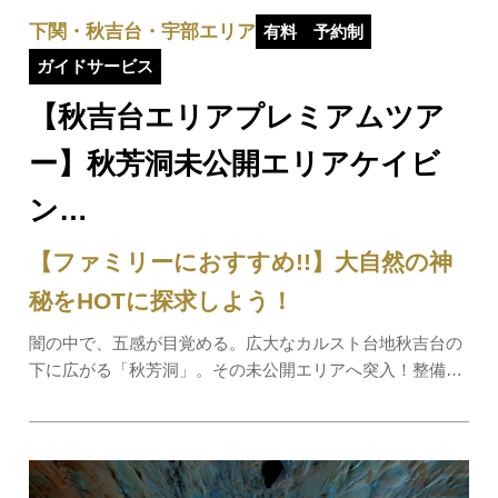
下関・秋吉台・宇部エリア
有料
予約制
ガイドサービス
【秋吉台エリアプレミアムツア
ー】秋芳洞未公開エリアケイビ
ン…
【ファミリーにおすすめ!!】大自然の神
秘をHOTに探求しよう！
闇の中で、五感が目覚める。広大なカルスト台地秋吉台の
下に広がる「秋芳洞」。その未公開エリアへ突入！整備さ
れていない道を進み、光無き洞窟の奥深くへ。足元には険
しい岩場。響くのは呼吸 と水の音だけ....。地上からは想
像できない洞窟の世界。壮大な地底への冒…