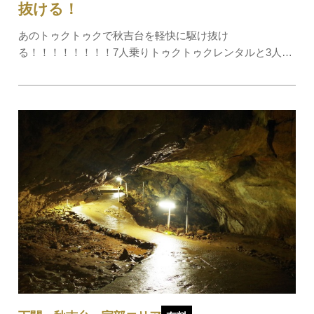
抜ける！
あのトゥクトゥクで秋吉台を軽快に駆け抜け
る！！！！！！！！7人乗りトゥクトゥクレンタルと3人乗
りEVトゥクトゥクレンタル の営業を 秋吉台観光交流セン
ター にてはじめました！（※トゥクトゥクとは東南アジ
ア、主にタイでタクシーとして使用されている3輪バ…