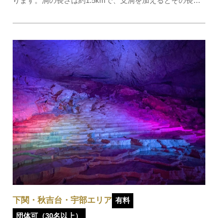
ります。洞の長さは約1.5kmで、支洞を加えるとその長さ
は増加。この洞は約1000年前に発見された鍾乳洞で、700
余年の昔、壇の浦の合戦に敗れた平家の主将平景清が長ら
く潜んでいたと伝えられています。景清洞探検…
下関・秋吉台・宇部エリア
有料
団体可（30名以上）