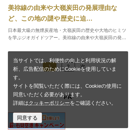
美祢線の由来や大嶺炭田の発展理由な
ど、この地の謎や歴史に迫…
日本最大級の無煙炭産地・大嶺炭田の歴史や大地のヒミツ
を学ぶジオガイドツアー。美祢線の由来や大嶺炭田の発展
理由など、この地の謎や歴史に迫ります。お申込み・詳細
は、こちらをご確認ください。プラン料金6,000円/１組
（10名まで）料金に含まれるもの体験料、消費…
当サイトでは、利便性の向上と利用状況の解
1
2
次
析、広告配信のためにCookieを使用していま
す。
サイトを閲覧いただく際には、Cookieの使用に
同意いただく必要があります。
PR
詳細は
クッキーポリシー
をご確認ください。
同意する