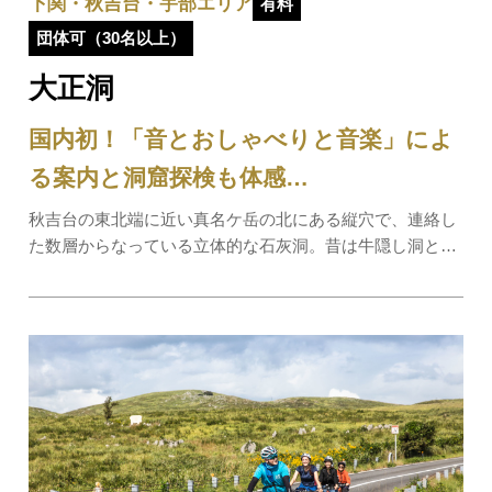
下関・秋吉台・宇部エリア
有料
団体可（30名以上）
大正洞
国内初！「音とおしゃべりと音楽」によ
る案内と洞窟探検も体感…
秋吉台の東北端に近い真名ケ岳の北にある縦穴で、連絡し
た数層からなっている立体的な石灰洞。昔は牛隠し洞と呼
ばれ、戦乱や内乱のおりに里人が牛を奪われることを恐れ
てここに隠したため、この名がついていたといわれていま
す。大正10年１月15日に大島政一氏により発…