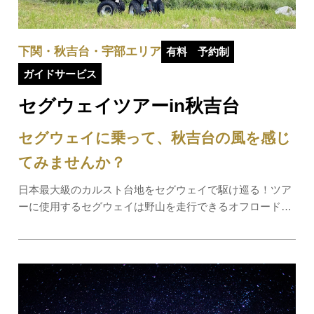
下関・秋吉台・宇部エリア
有料
予約制
ガイドサービス
セグウェイツアーin秋吉台
セグウェイに乗って、秋吉台の風を感じ
てみませんか？
日本最大級のカルスト台地をセグウェイで駆け巡る！ツア
ーに使用するセグウェイは野山を走行できるオフロードタ
イプ。動力はモーターで、ガスが出ないため環境にやさし
い乗り物です。それぞれのスポットでは秋吉台のお話や写
真タイムもあり。途中、休憩をはさんで最終…