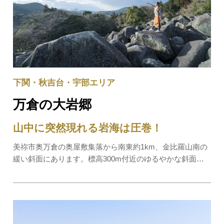
下関・秋吉台・宇部エリア
万倉の大岩郷
山中に突然現れる岩海は圧巻！
美祢市奥万倉の奥屋敷集落から南東約1km、金比羅山南の
緩い斜面にあります。標高300m付近のゆるやかな斜面を
埋め尽くすのはたくさんの巨石。無数の大きな岩が約
27ha、幅100m×奥行150mの広さにゴロゴロと並ぶ様は圧
巻です。岩郷とは、大きな岩（巨れき）がごろご…