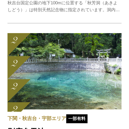
秋吉台国定公園の地下100mに位置する「秋芳洞（あきよ
しどう）」は特別天然記念物に指定されています。洞内の
温度は四季を通じて17℃で一定し、夏涼しく冬は暖かく、
雨の日でも快適に観光をお楽しみいただけます。洞内の総
延長は10kmを超える国内最大級で、約1kmに及ぶ…
下関・秋吉台・宇部エリア
一部有料