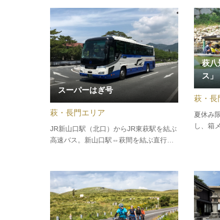
ます。鵜匠が巧みな手縄さばきで鵜を操
しい話
り、協力して鮎を獲る姿は迫力満点。屋
せんか
形船では鵜を間近に見ながら、篝火の熱
満喫で
を感じることができ、間近で繰り…
萩八
ス」
スーパーはぎ号
萩・長
萩・長門エリア
夏休み
し、箱
JR新山口駅（北口）からJR東萩駅を結ぶ
ど夏ら
高速バス。新山口駅⇔萩間を結ぶ直行バ
ス」を
ス「スーパーはぎ号」は1日6往復・12便
常料金よ
運行します。○運行区間JR東萩駅 ～
年7月1
萩バスセンター ～ 萩・明倫センター
時間／9
（萩・明倫学舎前） ～ JR新山口駅※
／ …
新山口駅のバス乗り場は、北口（…