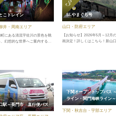
SLやまぐち号
とこトレイン
山口・防府エリア
柳井・周南エリア
【お知らせ】2026年5月～12月
錦町にある清流宇佐川の景色を眺
画決定！詳しくはこちら！新山
ら、幻想的な世界へご案内する
津和野駅間を汽笛を鳴らし、煙
とこトレイン』は 、岩国市のロー
がら力強く走る蒸気機関車。ひ
の錦町駅からそうづ峡温泉駅まで
タイムスリップしたような客車
を約40分かけてゆっくりと走り
変則的な揺れや煤（すす）の匂
テントウムシをイメージした可愛
い沿線の風景が鉄道の旅を盛り
ッコ列車に乗って、清流宇佐川…
下関オープントップバス 
ライン・関門海峡ライン～
口駅～長門市 直行便バス
下関・秋吉台・宇部エリア