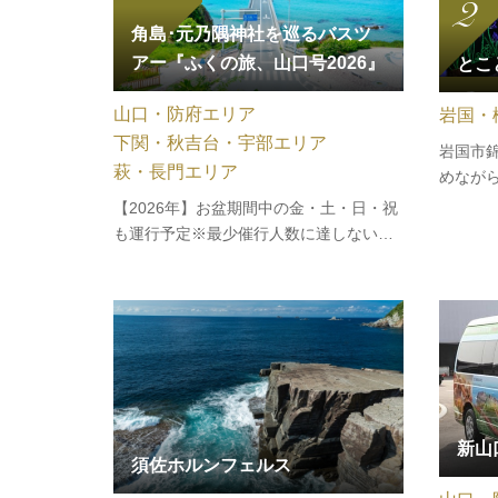
角島･元乃隅神社を巡るバスツ
アー『ふくの旅、山口号2026』
とこ
山口・防府エリア
岩国・
下関・秋吉台・宇部エリア
岩国市
萩・長門エリア
めなが
『とこ
【2026年】お盆期間中の金・土・日・祝
カル線
も運行予定※最少催行人数に達しない場
の6Ｋｍ
合は中止となります【お知らせ】2026年
ます。
10月～2027年3月運行分の発売を開始し
いトロ
ました。 （6/24更新）世界が注目する絶
景橋「角島大橋」と、赤い鳥居が連なる
パワースポット「元乃隅神社」…
新山
須佐ホルンフェルス