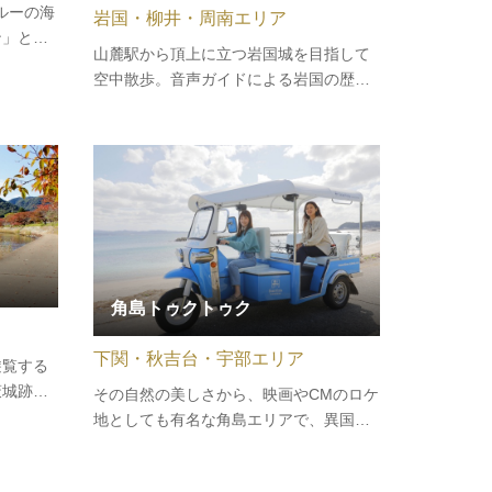
ルーの海
岩国・柳井・周南エリア
ン」と、
山麓駅から頂上に立つ岩国城を目指して
「関門海
空中散歩。音声ガイドによる岩国の歴史
行しま
に耳を傾けていると、あっという間に山
る、下関
頂へ到着します。山頂に立つ岩国城まで
みくださ
は山頂駅から徒歩約10分です。ロープウ
 観…
エーや山頂駅からは錦帯橋や岩国市内を
一望でき、晴れた日には瀬戸内海ま…
角島トゥクトゥク
下関・秋吉台・宇部エリア
遊覧する
萩城跡横
その自然の美しさから、映画やCMのロケ
を通り、
地としても有名な角島エリアで、異国気
、堀内伝
分が味わえるトゥクトゥクでドライブを
武家屋敷
しませんか。角島の風をダイレクトに感