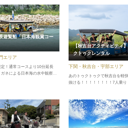
群を川から眺める約40分の往復
を聞きながら絶景巡りをしてみま
天候の良い日には、指月山の銃
。「絶景」、「グルメ」と一度に
きる贅沢なコースです。さら…
景遊覧船「日本海観賞コー
【秋吉台アクティビティ】
クトゥクレンタル
門エリア
下関・秋吉台・宇部エリア
限定！通常コースより10分延長
メガネによる日本海の水中観察な
あのトゥクトゥクで秋吉台を軽
しい体験型の「日本海観賞コー
抜ける！！！！！！！！7人乗り
運航します。小・中・高生は、通
ゥクレンタルと3人乗りEVトゥ
り割引あり！◆運航期間／2026
レンタル の営業を 秋吉台観光交
8日（土）～8月30日（日）◆受付
ー にてはじめました！（※トゥ
:00～16:00（随時運航）◆料金
とは東南アジア、主にタイでタ
して使用されている3輪バ…