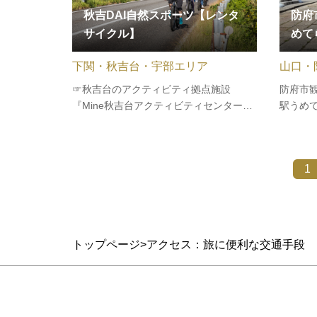
秋吉DAI自然スポーツ【レンタ
防府
サイクル】
めて
下関・秋吉台・宇部エリア
山口・
☞秋吉台のアクティビティ拠点施設
防府市
『Mine秋吉台アクティビティセンター』
駅うめ
オープン！！同じ風景なのに車で見るの
しを行
とはなぜか違う自転車から見る景色を体
内の観
験してみませんか。Mine秋吉台ジオパー
か？電
1
クセンター「カルスター」の近く秋吉台
ほか、
科学博物館隣に、 Mine秋吉台アクティ
イクや
ビ…
トップページ
アクセス：旅に便利な交通手段