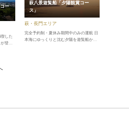
萩八景遊覧船「夕陽観賞コー
コー
ス」
萩・長門エリア
完全予約制・夏休み期間中のみの運航 日
満喫した
本海にゆっくりと沈む夕陽を遊覧船から
スが登場
ご覧いただけます。赤く染まる萩のまち
城下町長
を普段とは違った目線で眺めてみません
トブルー
か？◆運航期間／2026年7月1日（水）～
最西端の
8月31日（月） ※完全予約制 当日の
へ
特別価格
16時までにご予約下…
応じ…