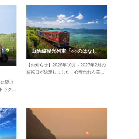
ルート。
じながら、さわやかに橋を疾走すること
眼土…
ができます。＼地元ライタートゥクトゥ
ク体験レポート／
トゥ
山陰線観光列車「○○のはなし」
【お知らせ】2026年10月～2027年2月の
運転日が決定しました！心奪われる美し
い海岸線に沿って、萩（は）、長門
快に駆け
(な)、下関(し)を結ぶ観光列車。日本と西
トゥクト
洋を引き合わせた志士達の歴史や文化、
クトゥク
美しい海の幸やお酒など、見て、聞い
流センタ
て、感じてみたい「はなし」に出会え
クトゥク
る…
クシーと