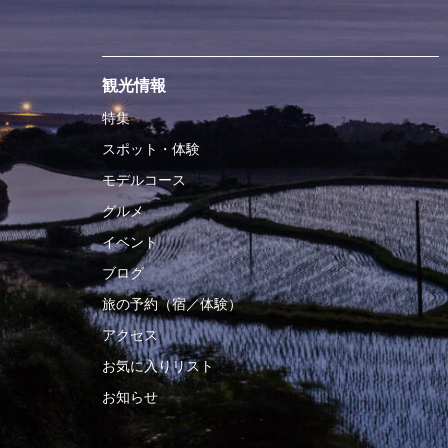
観光情報
特集
スポット・体験
モデルコース
グルメ
イベント
ブログ
旅の予約（宿／体験）
アクセス
お気に入りリスト
お知らせ