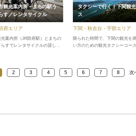
市観光案内所・まちの駅う
タクシーで行く！下関観光
らす／レンタサイクル
ス
防府エリア
下関・秋吉台・宇部エリア
観光案内所（JR防府駅）とまちの
限られた時間で、下関の観光を
てらすでレンタサイクルの貸し出
い方のための観光タクシーコー
っています。レンタサイクルで市
しました。人気の唐戸エリアや
光スポットをめぐってみません
府エリアを巡るコース、コバル
動アシスト自転車、普通自転車の
の海が広がる角島、また、本州
2
3
4
5
6
7
8
次
まちの駅うめてらすではキッズバ
地毘沙ノ鼻を巡るコースなどを
タンデム（2人乗り）自転車も…
でご案内します。またご希望に