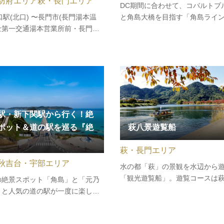
防府エリア
萩・長門エリア
DC期間に合わせて、コバルトブ
と角島大橋を目指す「角島ライ
口駅(北口) 〜長門市(長門湯本温
関門海峡から城下町長府を巡る
士第一交通湯本営業所前・長門市
峡ライン」の２つのルートを運
・長門市駅・道の駅センザキッチ
す。移動そのものが思い出にな
の直行便バスが運行されています。
ならではの特別な体験をお楽し
４往復、毎日運行します。※直行便
い。詳細はこちら【角島ライン】
ンボタクシー（定員9名）により運
すが、利用状況に応じて増…
駅・新下関駅から行く！絶
ポット＆道の駅を巡る『絶
萩八景遊覧船
萩・長門エリア
秋吉台・宇部エリア
水の都「萩」の景観を水辺から
「観光遊覧船」。遊覧コースは
の絶景スポット「角島」と「元乃
の指月橋を始点に、お城の疎水
」と人気の道の駅が一度に楽しめ
常盤島経由で橋本川本流に入り
バスツアーを運行します。バスで
建地区内・平安古伝建地区内の
く移動して、バスガイドさんの楽