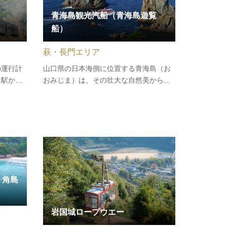
青海島観光汽船（青海島遊覧
船）
萩・長門エリア
の運行計
山口県の日本海側に位置する青海島（お
口駅から
おみじま）は、その壮大な自然美から
をはきな
「海上アルプス」と呼ばれ、エメラルド
と昔前に
グリーンの海や奇岩、洞門、断崖絶壁な
、独特の
ど、魅力的な景観が広がっています。青
い、美し
海島観光汽船は、青海島の美しい自然を
あげ…
間近で楽しむことができる遊覧船を運…
～角島
岩国城ロープウエー