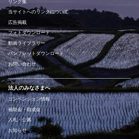
リンク集
当サイトへのリンクについて
広告掲載
フォトダウンロード
動画ライブラリー
パンフレットダウンロード
お問い合わせ
法人のみなさまへ
コンベンション情報
補助金・助成金
入札・公募
お知らせ