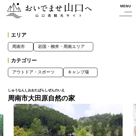
おいでませ山口へー山口県観光サイト
MENU
エリア
周南市
岩国・柳井・周南エリア
カテゴリー
アウトドア・スポーツ
キャンプ場
周南市大田原自然の家