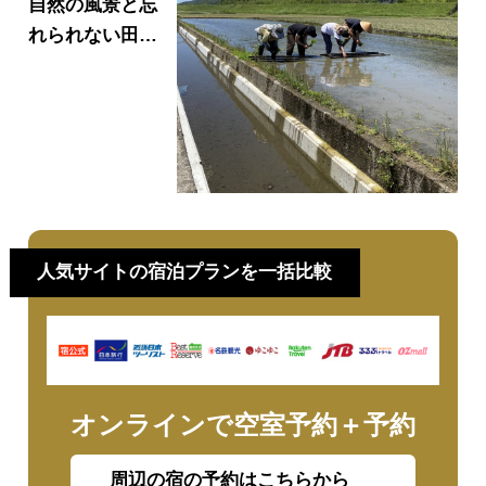
自然の風景と忘
れられない田舎
体験の旅へ！山
口県体験交流施
設のご紹介
［PR］
人気サイトの宿泊プランを一括比較
オンラインで空室予約＋予約
周辺の宿の予約はこちらから