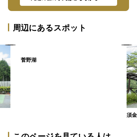
周辺にあるスポット
菅野湖
須
このページを見ている人は、