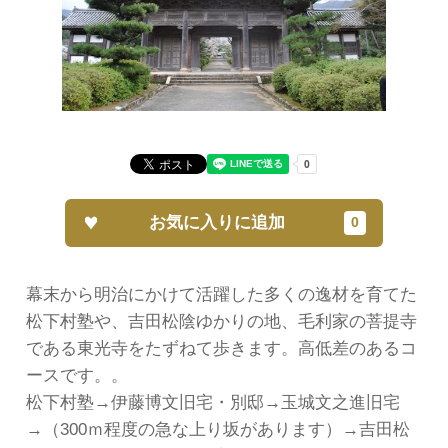
お気に入りに追加
幕末から明治にかけて活躍した多くの逸材を育てた
松下村塾や、吉田松陰ゆかりの地、毛利家の菩提寺
である東光寺をたずねて歩きます。高低差のあるコ
ースです。。
松下村塾→伊藤博文旧宅・別邸→玉城文之進旧宅
→（300ｍ程度の急な上り坂があります）→吉田松