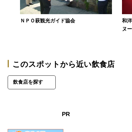
ＮＰＯ萩観光ガイド協会
和
ヌ
このスポットから近い飲食店
飲食店を探す
PR