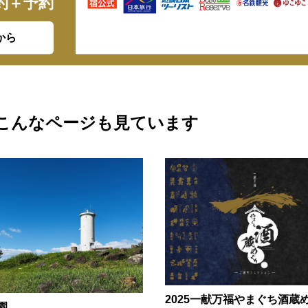
約＋予約
から
こんなページも見ています
2025一献万福やまぐち酒蔵
園