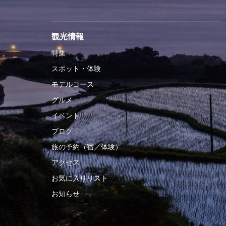
観光情報
特集
スポット・体験
モデルコース
グルメ
イベント
ブログ
旅の予約（宿／体験）
アクセス
お気に入りリスト
お知らせ