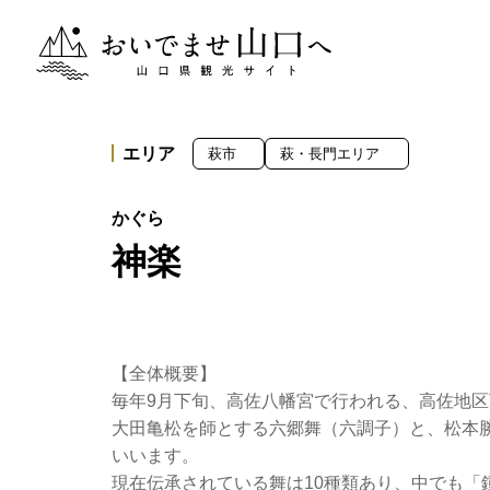
おいでませ山口へー山口県観光サイト
エリア
萩市
萩・長門エリア
神楽
【全体概要】
毎年9月下旬、高佐八幡宮で行われる、高佐地区
大田亀松を師とする六郷舞（六調子）と、松本
いいます。
現在伝承されている舞は10種類あり、中でも「