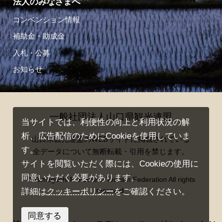
法人のみなさまへ
コンベンション情報
補助金・助成金
入札・公募
お知らせ
一般社団法人山口県観光連盟
当サイトでは、利便性の向上と利用状況の解
析、広告配信のためにCookieを使用していま
山口県観光連盟のWEBサイトに掲載されている
す。
全データについて無断転載・引用を禁じます。
サイトを閲覧いただく際には、Cookieの使用に
同意いただく必要があります。
© Yamaguchi Prefectural Tourism Federation All rights
reserved.
詳細は
クッキーポリシー
をご確認ください。
同意する