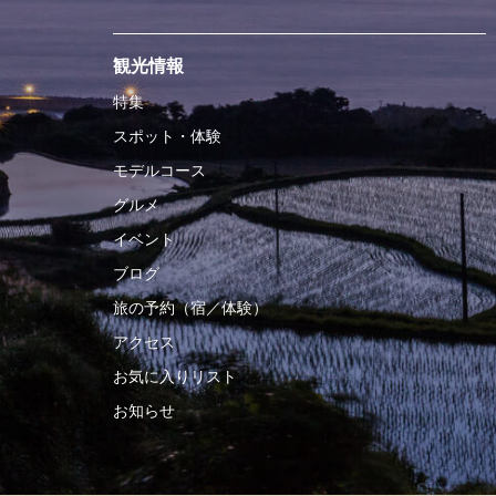
観光情報
特集
スポット・体験
モデルコース
グルメ
イベント
ブログ
旅の予約（宿／体験）
アクセス
お気に入りリスト
お知らせ