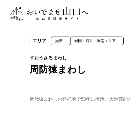
おいでませ山口へー山口県観光サイト
エリア
光市
岩国・柳井・周南エリア
周防猿まわし
近代猿まわしの発祥地で53年に復活、大道芸能