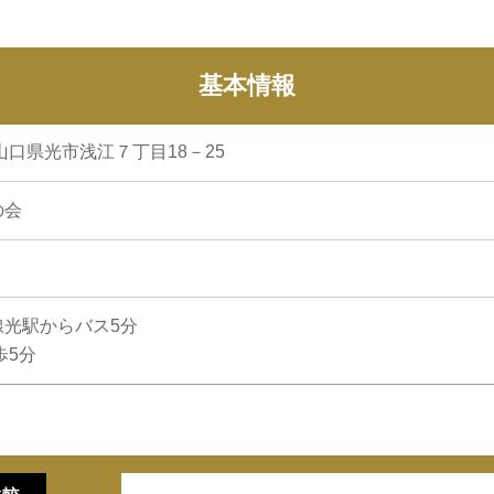
基本情報
1 山口県光市浅江７丁目18－25
の会
線光駅からバス5分
歩5分