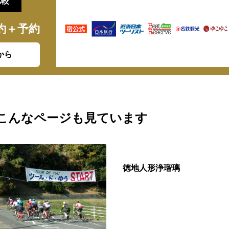
比較
約＋予約
から
こんなページも見ています
徳地人形浄瑠璃